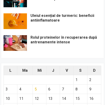
Uleiul esențial de turmeric: beneficii
antiinflamatoare
Rolul proteinelor în recuperarea după
antrenamente intense
L
Ma
Mi
J
V
S
D
1
2
3
4
5
6
7
8
9
10
11
12
13
14
15
16