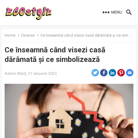
MENU
Home
Diverse
Ce înseamnă când visezi casă dărâmată și ce simbolizează
Ce înseamnă când visezi casă
dărâmată și ce simbolizează
Admin
Marți, 21 Ianuarie 2025