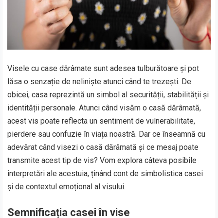
Visele cu case dărâmate sunt adesea tulburătoare și pot
lăsa o senzație de neliniște atunci când te trezești. De
obicei, casa reprezintă un simbol al securității, stabilității și
identității personale. Atunci când visăm o casă dărâmată,
acest vis poate reflecta un sentiment de vulnerabilitate,
pierdere sau confuzie în viața noastră. Dar ce înseamnă cu
adevărat când visezi o casă dărâmată și ce mesaj poate
transmite acest tip de vis? Vom explora câteva posibile
interpretări ale acestuia, ținând cont de simbolistica casei
și de contextul emoțional al visului.
Semnificația casei în vise