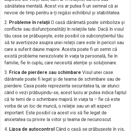
sănătatea mentală. Acest vis ar putea fi un semnal că ai
nevoie de timp pentru a-ți regăsi echilibrul și stabilitatea.
Probleme în relații
O casă dărâmată poate simboliza și
conflicte sau disfuncționalități în relațiile tale. Dacă în visul
tău casa se prăbușește, este posibil ca subconștientul tău
să te avertizeze asupra unei relații care este în pericol sau
care a suferit daune majore. Acesta poate fi un semn că
există probleme nerezolvate în viața ta personală, fie în
familie, fie în cuplu, care necesită atenție și soluționare.
Frica de pierdere sau schimbare
Visul unei case
dărâmate poate fi legat și de teama de schimbare sau de
pierdere. Casa poate reprezenta securitatea ta, iar atunci
când o vezi prăbușindu-se, acest lucru ar putea indica faptul
că te temi de o schimbare majoră în viața ta – fie că este
vorba de un loc de muncă, o relație sau un alt aspect
important. Este posibil ca acest vis să fie legat de
anxietatea cu privire la viitor și teama de necunoscut.
Lipsa de autocontrol
Când o casă se prăbușește în vis,