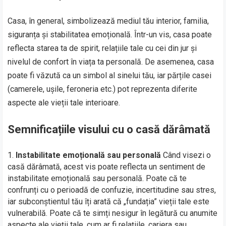
Casa, în general, simbolizează mediul tău interior, familia,
siguranța și stabilitatea emoțională. Într-un vis, casa poate
reflecta starea ta de spirit, relațiile tale cu cei din jur și
nivelul de confort în viața ta personală. De asemenea, casa
poate fi văzută ca un simbol al sinelui tău, iar părțile casei
(camerele, ușile, feroneria etc.) pot reprezenta diferite
aspecte ale vieții tale interioare.
Semnificațiile visului cu o casă dărâmată
Instabilitate emoțională sau personală
Când visezi o
casă dărâmată, acest vis poate reflecta un sentiment de
instabilitate emoțională sau personală. Poate că te
confrunți cu o perioadă de confuzie, incertitudine sau stres,
iar subconștientul tău îți arată că „fundația” vieții tale este
vulnerabilă. Poate că te simți nesigur în legătură cu anumite
aspecte ale vieții tale, cum ar fi relațiile, cariera sau