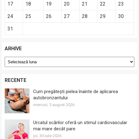
17
18
19
20
21
22
23
24
25
26
27
28
29
30
31
ARHIVE
Arhive
RECENTE
Cum pregătești pielea înainte de aplicarea
autobronzantului
miercuri, 5 august 2026
Urcatul scărilor oferă un stimul cardiovascular
mai mare decât pare
joi, 30 iulie 2026