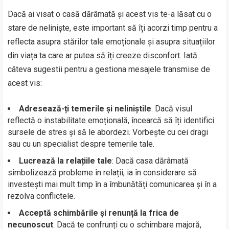
Dacă ai visat o casă dărâmată și acest vis te-a lăsat cu o
stare de neliniște, este important să îți acorzi timp pentru a
reflecta asupra stărilor tale emoționale și asupra situațiilor
din viața ta care ar putea să îți creeze disconfort. Iată
câteva sugestii pentru a gestiona mesajele transmise de
acest vis:
Adresează-ți temerile și neliniștile
: Dacă visul
reflectă o instabilitate emoțională, încearcă să îți identifici
sursele de stres și să le abordezi. Vorbește cu cei dragi
sau cu un specialist despre temerile tale.
Lucrează la relațiile tale
: Dacă casa dărâmată
simbolizează probleme în relații, ia în considerare să
investești mai mult timp în a îmbunătăți comunicarea și în a
rezolva conflictele.
Acceptă schimbările și renunță la frica de
necunoscut
: Dacă te confrunți cu o schimbare majoră,