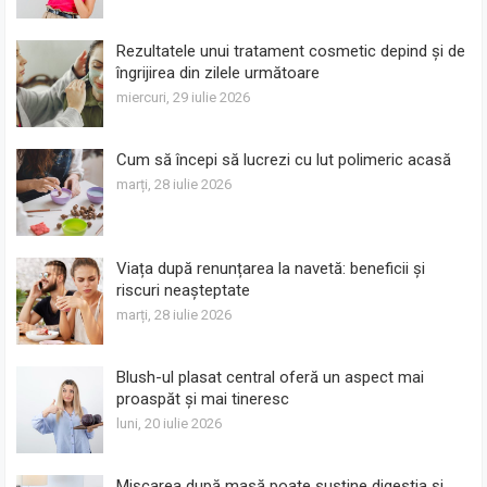
Rezultatele unui tratament cosmetic depind și de
îngrijirea din zilele următoare
miercuri, 29 iulie 2026
Cum să începi să lucrezi cu lut polimeric acasă
marți, 28 iulie 2026
Viața după renunțarea la navetă: beneficii și
riscuri neașteptate
marți, 28 iulie 2026
Blush-ul plasat central oferă un aspect mai
proaspăt și mai tineresc
luni, 20 iulie 2026
Mișcarea după masă poate susține digestia și