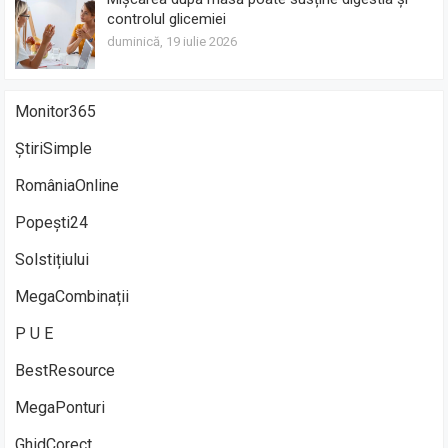
controlul glicemiei
duminică, 19 iulie 2026
Monitor365
ȘtiriSimple
RomâniaOnline
Popești24
Solstițiului
MegaCombinații
P U E
BestResource
MegaPonturi
GhidCorect