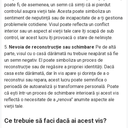
poate fi, de asemenea, un semn că simți că ai pierdut
controlul asupra vieții tale. Acesta poate simboliza un
sentiment de neputință sau de incapacitate de a-ți gestiona
problemele cotidiene. Visul poate reflecta un conflict
interior sau un aspect al vieții tale care îți scapă de sub
control, iar acest lucru îți provoacă o stare de neliniște.
Nevoia de reconstrucție sau schimbare
Pe de altă
parte, visul cu o casă dărâmată nu trebuie neapărat să fie
un semn negativ. El poate simboliza un proces de
reconstrucție sau de regăsire a propriei identități. Dacă
casa este dărâmată, dar în vis apare și dorința de a o
reconstrui sau repara, acest lucru poate semnifica o
perioadă de autoanaliză și transformare personală. Poate
că ești într-un proces de schimbare interioară și acest vis
reflectă o necesitate de a „renova” anumite aspecte ale
vieții tale.
Ce trebuie să faci dacă ai acest vis?