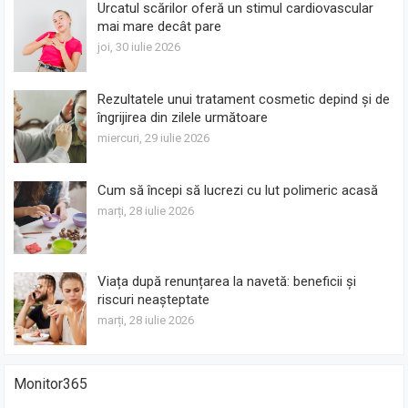
Urcatul scărilor oferă un stimul cardiovascular
mai mare decât pare
joi, 30 iulie 2026
Rezultatele unui tratament cosmetic depind și de
îngrijirea din zilele următoare
miercuri, 29 iulie 2026
Cum să începi să lucrezi cu lut polimeric acasă
marți, 28 iulie 2026
Viața după renunțarea la navetă: beneficii și
riscuri neașteptate
marți, 28 iulie 2026
Monitor365