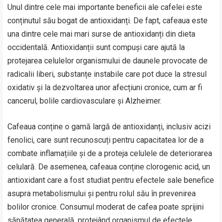
Unul dintre cele mai importante beneficii ale cafelei este
conținutul său bogat de antioxidanți. De fapt, cafeaua este
una dintre cele mai mari surse de antioxidanți din dieta
occidentală. Antioxidanții sunt compuși care ajută la
protejarea celulelor organismului de daunele provocate de
radicalii liberi, substanțe instabile care pot duce la stresul
oxidativ și la dezvoltarea unor afecțiuni cronice, cum ar fi
cancerul, bolile cardiovasculare și Alzheimer.
Cafeaua conține o gamă largă de antioxidanți, inclusiv acizi
fenolici, care sunt recunoscuți pentru capacitatea lor de a
combate inflamațiile și de a proteja celulele de deteriorarea
celulară. De asemenea, cafeaua conține clorogenic acid, un
antioxidant care a fost studiat pentru efectele sale benefice
asupra metabolismului și pentru rolul său în prevenirea
bolilor cronice. Consumul moderat de cafea poate sprijini
sănătatea generală, protejând organismul de efectele