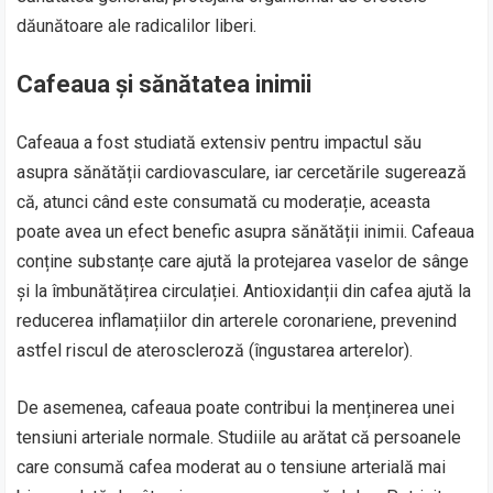
dăunătoare ale radicalilor liberi.
Cafeaua și sănătatea inimii
Cafeaua a fost studiată extensiv pentru impactul său
asupra sănătății cardiovasculare, iar cercetările sugerează
că, atunci când este consumată cu moderație, aceasta
poate avea un efect benefic asupra sănătății inimii. Cafeaua
conține substanțe care ajută la protejarea vaselor de sânge
și la îmbunătățirea circulației. Antioxidanții din cafea ajută la
reducerea inflamațiilor din arterele coronariene, prevenind
astfel riscul de ateroscleroză (îngustarea arterelor).
De asemenea, cafeaua poate contribui la menținerea unei
tensiuni arteriale normale. Studiile au arătat că persoanele
care consumă cafea moderat au o tensiune arterială mai