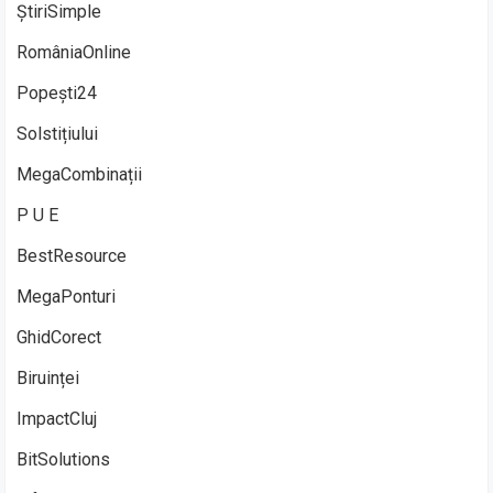
ȘtiriSimple
RomâniaOnline
Popești24
Solstițiului
MegaCombinații
P U E
BestResource
MegaPonturi
GhidCorect
Biruinței
ImpactCluj
BitSolutions