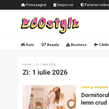
Prima pagină
Despre noi
Parteneri online
Auto
Beauty
Business
Călăto
Home
Zi:
1 iulie 2026
Zi:
1 iulie 2026
CASĂ ȘI GRĂDINĂ
Dormitorul
lemn crud