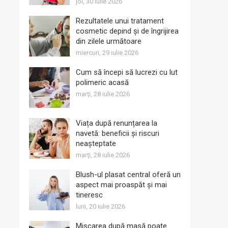
joi, 30 iulie 2026
Rezultatele unui tratament
cosmetic depind și de îngrijirea
din zilele următoare
miercuri, 29 iulie 2026
Cum să începi să lucrezi cu lut
polimeric acasă
marți, 28 iulie 2026
Viața după renunțarea la
navetă: beneficii și riscuri
neașteptate
marți, 28 iulie 2026
Blush-ul plasat central oferă un
aspect mai proaspăt și mai
tineresc
luni, 20 iulie 2026
Mișcarea după masă poate