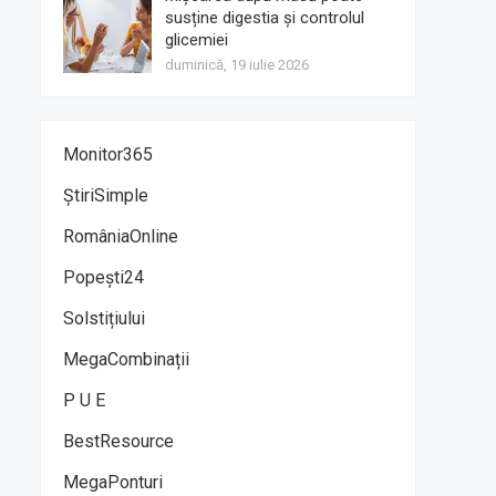
susține digestia și controlul
glicemiei
duminică, 19 iulie 2026
Monitor365
ȘtiriSimple
RomâniaOnline
Popești24
Solstițiului
MegaCombinații
P U E
BestResource
MegaPonturi