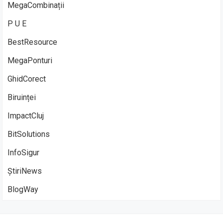
MegaCombinații
P U E
BestResource
MegaPonturi
GhidCorect
Biruinței
ImpactCluj
BitSolutions
InfoSigur
ȘtiriNews
BlogWay