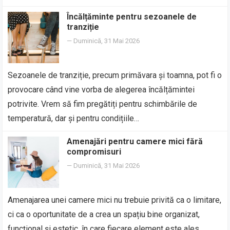
Încălțăminte pentru sezoanele de
tranziție
—
Duminică, 31 Mai 2026
Sezoanele de tranziție, precum primăvara și toamna, pot fi o
provocare când vine vorba de alegerea încălțămintei
potrivite. Vrem să fim pregătiți pentru schimbările de
temperatură, dar și pentru condițiile…
Amenajări pentru camere mici fără
compromisuri
—
Duminică, 31 Mai 2026
Amenajarea unei camere mici nu trebuie privită ca o limitare,
ci ca o oportunitate de a crea un spațiu bine organizat,
funcțional și estetic, în care fiecare element este ales…