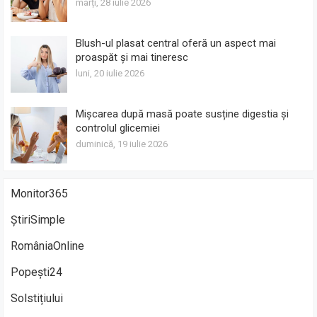
marți, 28 iulie 2026
Blush-ul plasat central oferă un aspect mai
proaspăt și mai tineresc
luni, 20 iulie 2026
Mișcarea după masă poate susține digestia și
controlul glicemiei
duminică, 19 iulie 2026
Monitor365
ȘtiriSimple
RomâniaOnline
Popești24
Solstițiului