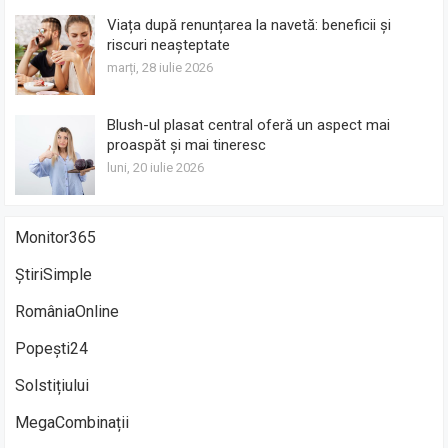
Viața după renunțarea la navetă: beneficii și
riscuri neașteptate
marți, 28 iulie 2026
Blush-ul plasat central oferă un aspect mai
proaspăt și mai tineresc
luni, 20 iulie 2026
Monitor365
ȘtiriSimple
RomâniaOnline
Popești24
Solstițiului
MegaCombinații