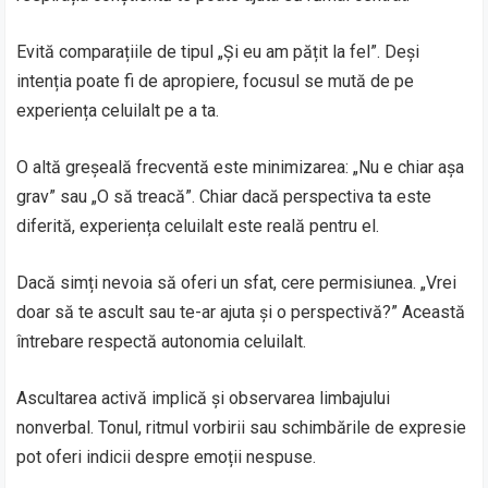
Evită comparațiile de tipul „Și eu am pățit la fel”. Deși
intenția poate fi de apropiere, focusul se mută de pe
experiența celuilalt pe a ta.
O altă greșeală frecventă este minimizarea: „Nu e chiar așa
grav” sau „O să treacă”. Chiar dacă perspectiva ta este
diferită, experiența celuilalt este reală pentru el.
Dacă simți nevoia să oferi un sfat, cere permisiunea. „Vrei
doar să te ascult sau te-ar ajuta și o perspectivă?” Această
întrebare respectă autonomia celuilalt.
Ascultarea activă implică și observarea limbajului
nonverbal. Tonul, ritmul vorbirii sau schimbările de expresie
pot oferi indicii despre emoții nespuse.