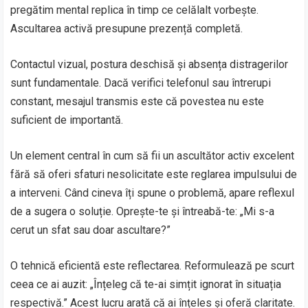
pregătim mental replica în timp ce celălalt vorbește.
Ascultarea activă presupune prezență completă.
Contactul vizual, postura deschisă și absența distragerilor
sunt fundamentale. Dacă verifici telefonul sau întrerupi
constant, mesajul transmis este că povestea nu este
suficient de importantă.
Un element central în cum să fii un ascultător activ excelent
fără să oferi sfaturi nesolicitate este reglarea impulsului de
a interveni. Când cineva îți spune o problemă, apare reflexul
de a sugera o soluție. Oprește-te și întreabă-te: „Mi s-a
cerut un sfat sau doar ascultare?”
O tehnică eficientă este reflectarea. Reformulează pe scurt
ceea ce ai auzit: „Înțeleg că te-ai simțit ignorat în situația
respectivă.” Acest lucru arată că ai înțeles și oferă claritate.