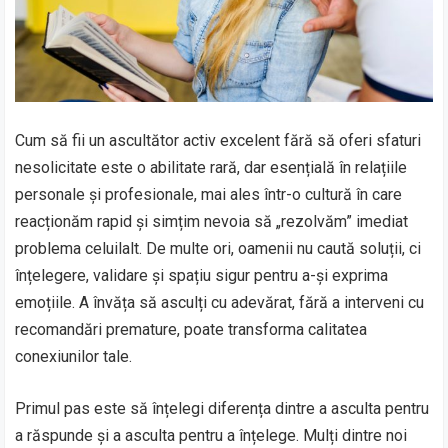
Cum să fii un ascultător activ excelent fără să oferi sfaturi
nesolicitate este o abilitate rară, dar esențială în relațiile
personale și profesionale, mai ales într-o cultură în care
reacționăm rapid și simțim nevoia să „rezolvăm” imediat
problema celuilalt. De multe ori, oamenii nu caută soluții, ci
înțelegere, validare și spațiu sigur pentru a-și exprima
emoțiile. A învăța să asculți cu adevărat, fără a interveni cu
recomandări premature, poate transforma calitatea
conexiunilor tale.
Primul pas este să înțelegi diferența dintre a asculta pentru
a răspunde și a asculta pentru a înțelege. Mulți dintre noi