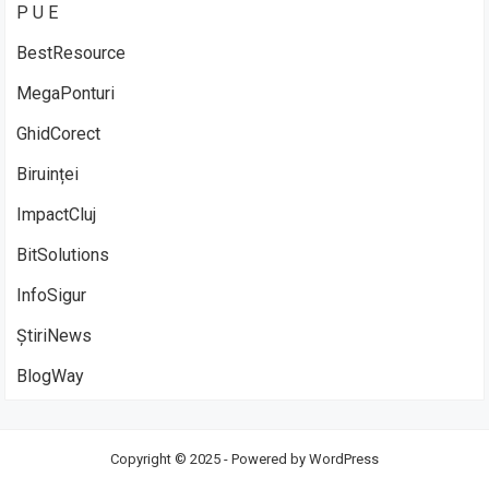
P U E
BestResource
MegaPonturi
GhidCorect
Biruinței
ImpactCluj
BitSolutions
InfoSigur
ȘtiriNews
BlogWay
Copyright © 2025 - Powered by
WordPress