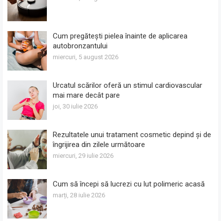
Cum pregătești pielea înainte de aplicarea
autobronzantului
miercuri, 5 august 2026
Urcatul scărilor oferă un stimul cardiovascular
mai mare decât pare
joi, 30 iulie 2026
Rezultatele unui tratament cosmetic depind și de
îngrijirea din zilele următoare
miercuri, 29 iulie 2026
Cum să începi să lucrezi cu lut polimeric acasă
marți, 28 iulie 2026