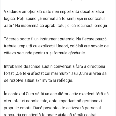
Validarea emoțională este mai importantă decât analiza
logică. Poți spune: „E normal să te simți așa în contextul
ăsta.” Nu înseamnă că aprobi totul, ci că recunoști emoția.
Tăcerea poate fi un instrument puternic. Nu fiecare pauză
trebuie umplută cu explicații. Uneori, celălalt are nevoie de
câteva secunde pentru a-și formula gândurile.
Întrebările deschise susțin conversația fără a direcționa
forțat. „Ce te-a afectat cel mai mult?” sau „Cum ai vrea să
se rezolve situația?” invită la reflecție.
În contextul Cum să fii un ascultător activ excelent fără să
oferi sfaturi nesolicitate, este important să gestionezi
propriile emoții. Dacă povestea te activează personal,
respirația conștientă te poate ajuta să rămâi centrat.