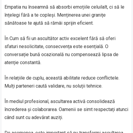
Empatia nu înseamnă să absorbi emoțiile celuilalt, ci să le
înțelegi fără a te copleși. Menținerea unei granițe
sănătoase te ajută să rămâi sprijin eficient.
În Cum să fii un ascultător activ excelent fără să oferi
sfaturi nesolicitate, consecvența este esențială. O
conversație bună ocazională nu compensează lipsa de
atenție constantă.
În relațiile de cuplu, această abilitate reduce conflictele.
Mulți parteneri caută validare, nu soluții tehnice.
În mediul profesional, ascultarea activă consolidează
încrederea și colaborarea. Oamenii se simt respectați atunci
când sunt cu adevărat auziți.
De asemenea, este important să nu transformi ascultarea