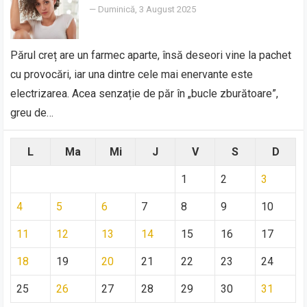
—
Duminică, 3 August 2025
Părul creț are un farmec aparte, însă deseori vine la pachet
cu provocări, iar una dintre cele mai enervante este
electrizarea. Acea senzație de păr în „bucle zburătoare”,
greu de…
L
Ma
Mi
J
V
S
D
1
2
3
4
5
6
7
8
9
10
11
12
13
14
15
16
17
18
19
20
21
22
23
24
25
26
27
28
29
30
31