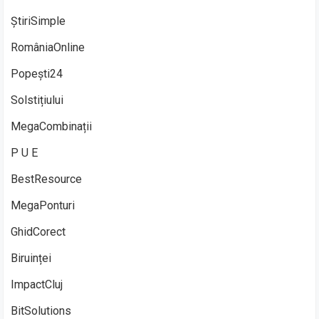
ȘtiriSimple
RomâniaOnline
Popești24
Solstițiului
MegaCombinații
P U E
BestResource
MegaPonturi
GhidCorect
Biruinței
ImpactCluj
BitSolutions