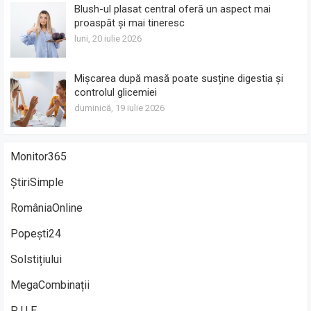
Blush-ul plasat central oferă un aspect mai
proaspăt și mai tineresc
luni, 20 iulie 2026
Mișcarea după masă poate susține digestia și
controlul glicemiei
duminică, 19 iulie 2026
Monitor365
ȘtiriSimple
RomâniaOnline
Popești24
Solstițiului
MegaCombinații
P U E