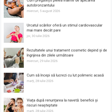
Cum pregătești pielea înainte de aplicarea
autobronzantului
miercuri, 5 august 2026
Urcatul scărilor oferă un stimul cardiovascular
mai mare decât pare
joi, 30 iulie 2026
Rezultatele unui tratament cosmetic depind și de
îngrijirea din zilele următoare
miercuri, 29 iulie 2026
Cum să începi să lucrezi cu lut polimeric acasă
marți, 28 iulie 2026
Viața după renunțarea la navetă: beneficii și
riscuri neașteptate
marți, 28 iulie 2026