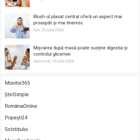
Blush-ul plasat central oferă un aspect mai
proaspăt și mai tineresc
luni, 20 iulie 2026
Mișcarea după masă poate susține digestia și
controlul glicemiei
duminică, 19 iulie 2026
Monitor365
ȘtiriSimple
RomâniaOnline
Popești24
Solstițiului