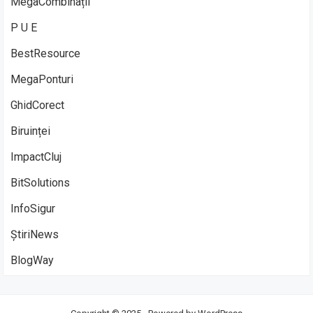
MegaCombinații
P U E
BestResource
MegaPonturi
GhidCorect
Biruinței
ImpactCluj
BitSolutions
InfoSigur
ȘtiriNews
BlogWay