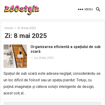
MENU
Home
Zi:
8 mai 2025
Zi:
8 mai 2025
Organizarea eficientă a spațiului de sub
scară
—
Joi, 8 Mai 2025
Spațiul de sub scară este adesea neglijat, considerându-se
un loc dificil de folosit sau un spațiu pierdut. Totuși, cu
puțină imaginație și câteva soluții inteligente de design,
acest colț al…