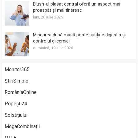
Blush-ul plasat central oferă un aspect mai
proaspăt și mai tineresc
luni, 20 iulie 2026
Mișcarea după masă poate susține digestia și
controlul glicemiei
duminică, 19 iulie 2026
Monitor365
ȘtiriSimple
RomâniaOnline
Popești24
Solstițiului
MegaCombinații
P U E