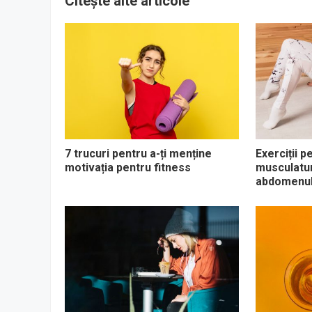
Citește alte articole
7 trucuri pentru a-ți menține
Exerciții p
motivația pentru fitness
musculaturi
abdomenul