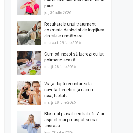
cardiovascular mai mare decât
pare
joi, 30 iulie 2026
Rezultatele unui tratament
cosmetic depind și de îngrijirea
din zilele următoare
miercuri, 29 iulie 2026
Cum să începi să lucrezi cu lut
polimeric acasă
marți, 28 iulie 2026
Viața după renunțarea la
navetă: beneficii și riscuri
neașteptate
marți, 28 iulie 2026
Blush-ul plasat central oferă un
aspect mai proaspăt și mai
tineresc
luni, 20 iulie 2026