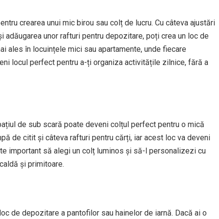
ntru crearea unui mic birou sau colț de lucru. Cu câteva ajustări
 adăugarea unor rafturi pentru depozitare, poți crea un loc de
ai ales în locuințele mici sau apartamente, unde fiecare
 locul perfect pentru a-ți organiza activitățile zilnice, fără a
 spațiul de sub scară poate deveni colțul perfect pentru o mică
 de citit și câteva rafturi pentru cărți, iar acest loc va deveni
te important să alegi un colț luminos și să-l personalizezi cu
aldă și primitoare.
loc de depozitare a pantofilor sau hainelor de iarnă. Dacă ai o