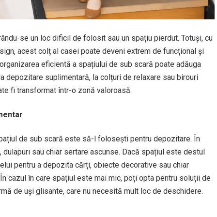
ndu-se un loc dificil de folosit sau un spațiu pierdut. Totuși, cu
esign, acest colț al casei poate deveni extrem de funcțional și
, organizarea eficientă a spațiului de sub scară poate adăuga
De la depozitare suplimentară, la colțuri de relaxare sau birouri
te fi transformat într-o zonă valoroasă.
imentar
ațiul de sub scară este să-l folosești pentru depozitare. În
i, dulapuri sau chiar sertare ascunse. Dacă spațiul este destul
telui pentru a depozita cărți, obiecte decorative sau chiar
 În cazul în care spațiul este mai mic, poți opta pentru soluții de
rmă de uși glisante, care nu necesită mult loc de deschidere.