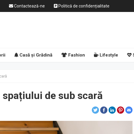
Contactează-ne
Politică de confidențialitate
rii
Casă și Grădină
Fashion
Lifestyle
scară
 spațiului de sub scară