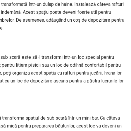
transformată într-un dulap de haine. Instalează câteva rafturi
a îndemână. Acest spațiu poate deveni foarte util pentru
 umbrelor. De asemenea, adăugând un coș de depozitare pentru
e.
 sub scară este să-l transformi într-un loc special pentru
entru litiera pisicii sau un loc de odihnă confortabil pentru
poți organiza acest spațiu cu rafturi pentru jucării, hrana lor
tat cu un loc de depozitare ascuns pentru a păstra lucrurile lor
ți transforma spațiul de sub scară într-un mini bar. Cu câteva
masă mică pentru prepararea băuturilor, acest loc va deveni un