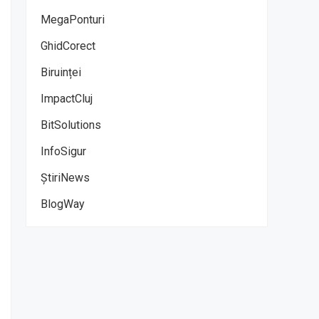
MegaPonturi
GhidCorect
Biruinței
ImpactCluj
BitSolutions
InfoSigur
ȘtiriNews
BlogWay