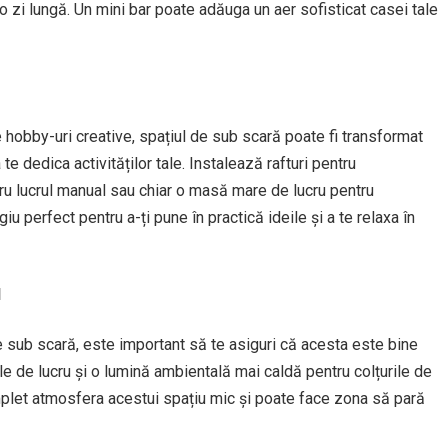
 o zi lungă. Un mini bar poate adăuga un aer sofisticat casei tale
te hobby-uri creative, spațiul de sub scară poate fi transformat
 te dedica activităților tale. Instalează rafturi pentru
tru lucrul manual sau chiar o masă mare de lucru pentru
u perfect pentru a-ți pune în practică ideile și a te relaxa în
l
 de sub scară, este important să te asiguri că acesta este bine
le de lucru și o lumină ambientală mai caldă pentru colțurile de
plet atmosfera acestui spațiu mic și poate face zona să pară