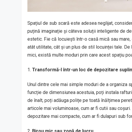
Spațiul de sub scară este adesea neglijat, considerâ
puțină imaginație și câteva soluții inteligente de d
estetic. Fie că locuiești într-o casă mică sau mare
atât utilitate, cât și un plus de stil locuinței tale. 
mici, există multe moduri prin care acest spațiu poa
Transformă-l într-un loc de depozitare supl
Unul dintre cele mai simple moduri de a organiza sp
funcție de dimensiunea acestuia, poți instala raftur
de înalt, poți adăuga polițe pe toată înălțimea pere
articole mai voluminoase, cum ar fi cutii sau coșuri.
depozitare mai compacte, cum ar fi dulapuri sub fo
Birou mic sau zonă de lucru