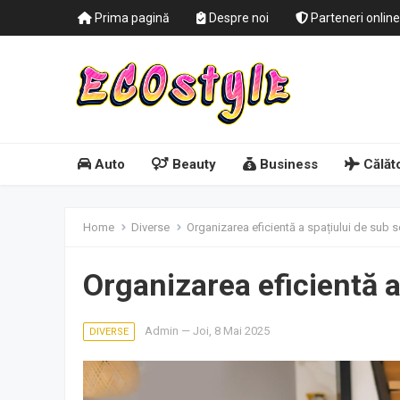
Prima pagină
Despre noi
Parteneri online
Auto
Beauty
Business
Călăto
Home
Diverse
Organizarea eficientă a spațiului de sub 
Organizarea eficientă a
Admin
—
Joi, 8 Mai 2025
DIVERSE