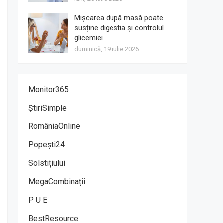
Mișcarea după masă poate
susține digestia și controlul
glicemiei
duminică, 19 iulie 2026
Monitor365
ȘtiriSimple
RomâniaOnline
Popești24
Solstițiului
MegaCombinații
P U E
BestResource