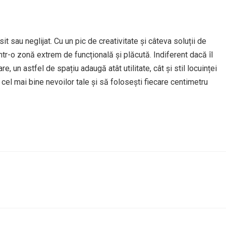
it sau neglijat. Cu un pic de creativitate și câteva soluții de
într-o zonă extrem de funcțională și plăcută. Indiferent dacă îl
e, un astfel de spațiu adaugă atât utilitate, cât și stil locuinței
 cel mai bine nevoilor tale și să folosești fiecare centimetru