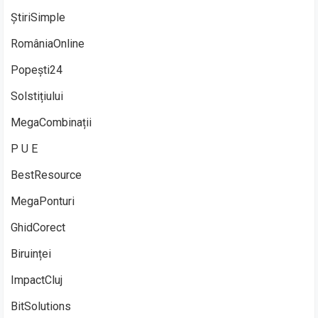
ȘtiriSimple
RomâniaOnline
Popești24
Solstițiului
MegaCombinații
P U E
BestResource
MegaPonturi
GhidCorect
Biruinței
ImpactCluj
BitSolutions