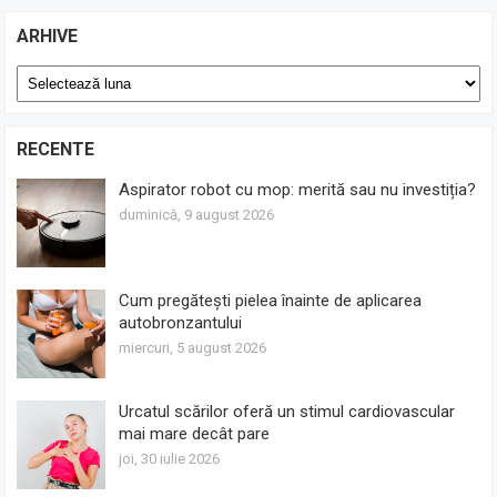
ARHIVE
Arhive
RECENTE
Aspirator robot cu mop: merită sau nu investiția?
duminică, 9 august 2026
Cum pregătești pielea înainte de aplicarea
autobronzantului
miercuri, 5 august 2026
Urcatul scărilor oferă un stimul cardiovascular
mai mare decât pare
joi, 30 iulie 2026