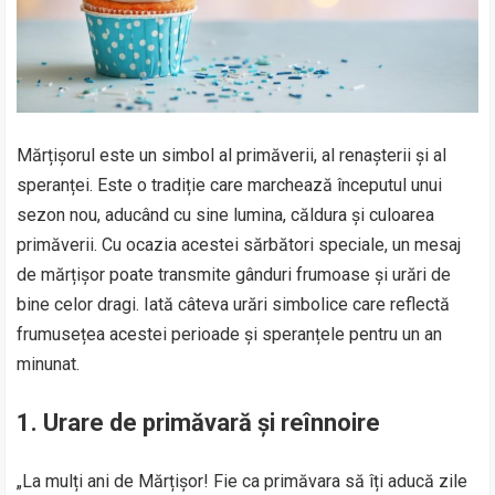
Mărțișorul este un simbol al primăverii, al renașterii și al
speranței. Este o tradiție care marchează începutul unui
sezon nou, aducând cu sine lumina, căldura și culoarea
primăverii. Cu ocazia acestei sărbători speciale, un mesaj
de mărțișor poate transmite gânduri frumoase și urări de
bine celor dragi. Iată câteva urări simbolice care reflectă
frumusețea acestei perioade și speranțele pentru un an
minunat.
1. Urare de primăvară și reînnoire
„La mulți ani de Mărțișor! Fie ca primăvara să îți aducă zile