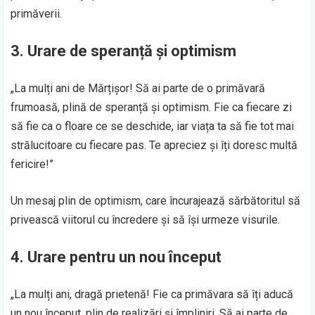
primăverii.
3. Urare de speranță și optimism
„La mulți ani de Mărțișor! Să ai parte de o primăvară
frumoasă, plină de speranță și optimism. Fie ca fiecare zi
să fie ca o floare ce se deschide, iar viața ta să fie tot mai
strălucitoare cu fiecare pas. Te apreciez și îți doresc multă
fericire!”
Un mesaj plin de optimism, care încurajează sărbătoritul să
privească viitorul cu încredere și să își urmeze visurile.
4. Urare pentru un nou început
„La mulți ani, dragă prietenă! Fie ca primăvara să îți aducă
un nou început, plin de realizări și împliniri. Să ai parte de