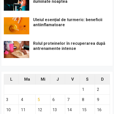
iluminate noaptea
Uleiul esențial de turmeric: beneficii
antiinflamatoare
Rolul proteinelor în recuperarea după
antrenamente intense
L
Ma
Mi
J
V
S
D
1
2
3
4
5
6
7
8
9
10
11
12
13
14
15
16