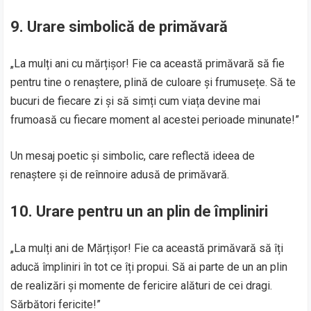
9. Urare simbolică de primăvară
„La mulți ani cu mărțișor! Fie ca această primăvară să fie
pentru tine o renaștere, plină de culoare și frumusețe. Să te
bucuri de fiecare zi și să simți cum viața devine mai
frumoasă cu fiecare moment al acestei perioade minunate!”
Un mesaj poetic și simbolic, care reflectă ideea de
renaștere și de reînnoire adusă de primăvară.
10. Urare pentru un an plin de împliniri
„La mulți ani de Mărțișor! Fie ca această primăvară să îți
aducă împliniri în tot ce îți propui. Să ai parte de un an plin
de realizări și momente de fericire alături de cei dragi.
Sărbători fericite!”