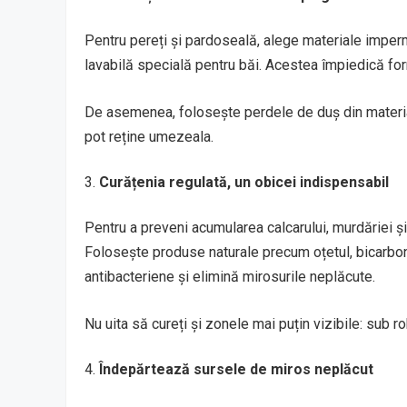
Pentru pereți și pardoseală, alege materiale imperm
lavabilă specială pentru băi. Acestea împiedică for
De asemenea, folosește perdele de duș din material
pot reține umezeala.
Curățenia regulată, un obicei indispensabil
Pentru a preveni acumularea calcarului, murdăriei și
Folosește produse naturale precum oțetul, bicarbon
antibacteriene și elimină mirosurile neplăcute.
Nu uita să cureți și zonele mai puțin vizibile: sub robi
Îndepărtează sursele de miros neplăcut