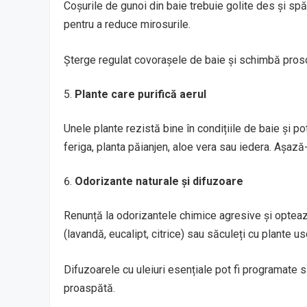
Coșurile de gunoi din baie trebuie golite des și sp
pentru a reduce mirosurile.
Șterge regulat covorașele de baie și schimbă pros
Plante care purifică aerul
Unele plante rezistă bine în condițiile de baie și po
feriga, planta păianjen, aloe vera sau iedera. Așază-
Odorizante naturale și difuzoare
Renunță la odorizantele chimice agresive și optează
(lavandă, eucalipt, citrice) sau săculeți cu plante 
Difuzoarele cu uleiuri esențiale pot fi programate s
proaspătă.