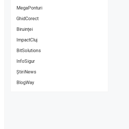
MegaPonturi
GhidCorect
Biruinței
ImpactCluj
BitSolutions
InfoSigur
ȘtiriNews
BlogWay