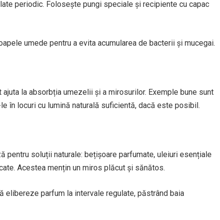
ălate periodic. Folosește pungi speciale și recipiente cu capac
oapele umede pentru a evita acumularea de bacterii și mucegai.
t ajuta la absorbția umezelii și a mirosurilor. Exemple bune sunt
le în locuri cu lumină naturală suficientă, dacă este posibil.
 pentru soluții naturale: bețișoare parfumate, uleiuri esențiale
uscate. Acestea mențin un miros plăcut și sănătos.
ă elibereze parfum la intervale regulate, păstrând baia