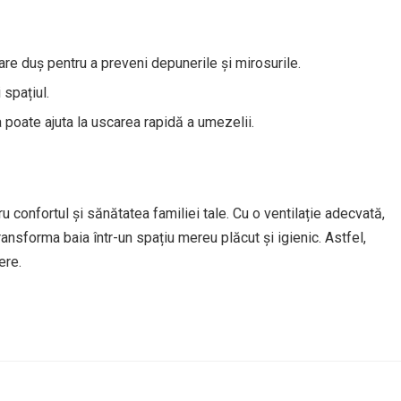
re duș pentru a preveni depunerile și mirosurile.
 spațiul.
 poate ajuta la uscarea rapidă a umezelii.
 confortul și sănătatea familiei tale. Cu o ventilație adecvată,
 transforma baia într-un spațiu mereu plăcut și igienic. Astfel,
ere.