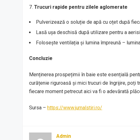
Trucuri rapide pentru zilele aglomerate
Pulverizează o soluție de apă cu oțet după fieca
Lasă ușa deschisă după utilizare pentru a aerisi
Folosește ventilația și lumina împreună – lumina
Concluzie
Menținerea prospețimii în baie este esențială pentru
curățenie riguroasă și mici trucuri de îngrijire, poți
fiecare moment petrecut aici va fi o adevărată plăc
Sursa –
https://www.jurnalstiri.ro/
Admin