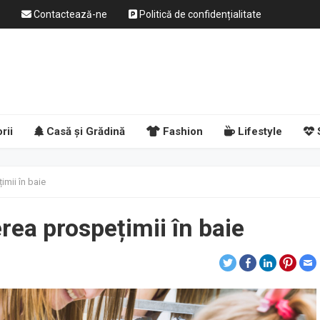
Contactează-ne
Politică de confidențialitate
rii
Casă și Grădină
Fashion
Lifestyle
imii în baie
rea prospețimii în baie