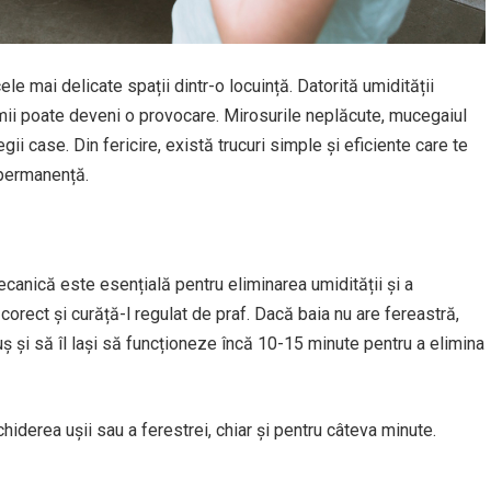
ele mai delicate spații dintr-o locuință. Datorită umidității
țimii poate deveni o provocare. Mirosurile neplăcute, mucegaiul
egii case. Din fericire, există trucuri simple și eficiente care te
n permanență.
mecanică este esențială pentru eliminarea umidității și a
corect și curăță-l regulat de praf. Dacă baia nu are fereastră,
uș și să îl lași să funcționeze încă 10-15 minute pentru a elimina
chiderea ușii sau a ferestrei, chiar și pentru câteva minute.