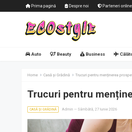
Prima pagină
Despre noi
Parteneri online
Auto
Beauty
Business
Călăto
Home
Casă și Grădină
Trucuri pentru menținerea prospeț
Trucuri pentru menține
Admin
—
Sâmbătă, 27 Iunie 2026
CASĂ ȘI GRĂDINĂ