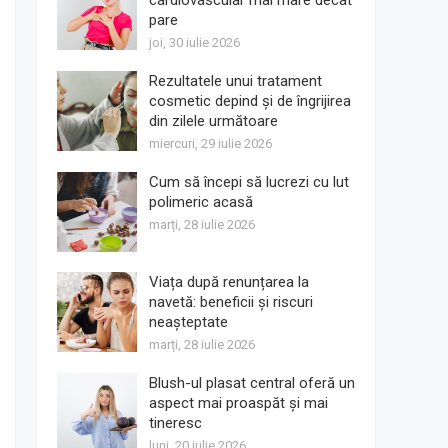
cardiovascular mai mare decât
pare
joi, 30 iulie 2026
Rezultatele unui tratament
cosmetic depind și de îngrijirea
din zilele următoare
miercuri, 29 iulie 2026
Cum să începi să lucrezi cu lut
polimeric acasă
marți, 28 iulie 2026
Viața după renunțarea la
navetă: beneficii și riscuri
neașteptate
marți, 28 iulie 2026
Blush-ul plasat central oferă un
aspect mai proaspăt și mai
tineresc
luni, 20 iulie 2026