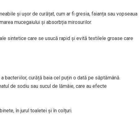
eabile și ușor de curățat, cum ar fi gresia, faianța sau vopseaua
marea mucegaiului și absorbția mirosurilor.
e sintetice care se usucă rapid și evită textilele groase care
 a bacteriilor, curăță baia cel puțin o dată pe săptămână.
atul de sodiu sau sucul de lămâie, care au efecte
nete, în jurul toaletei și în colțuri.