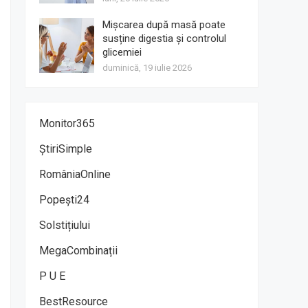
Mișcarea după masă poate
susține digestia și controlul
glicemiei
duminică, 19 iulie 2026
Monitor365
ȘtiriSimple
RomâniaOnline
Popești24
Solstițiului
MegaCombinații
P U E
BestResource