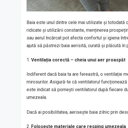
Baia este unul dintre cele mai utilizate și totodată c
ridicate și utilizării constante, menținerea prospe
sau aerul încărcat pot afecta confortul și igiena într
ajută să păstrezi baia aerisită, curată și plăcută î
Ventilația corectă – cheia unui aer proaspăt
Indiferent dacă baia ta are fereastră, o ventilație 
mirosurilor. Asigură-te că ventilatorul funcționează 
este indicat să pornești ventilatorul după fiecare d
umezeala.
Dacă ai posibilitatea, aerisește baia zilnic prin des
Folosește materiale care resping umezeala