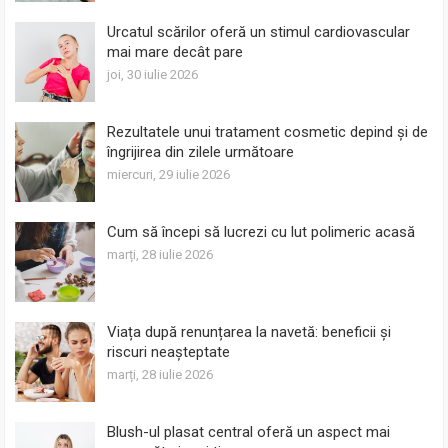
Urcatul scărilor oferă un stimul cardiovascular
mai mare decât pare
joi, 30 iulie 2026
Rezultatele unui tratament cosmetic depind și de
îngrijirea din zilele următoare
miercuri, 29 iulie 2026
Cum să începi să lucrezi cu lut polimeric acasă
marți, 28 iulie 2026
Viața după renunțarea la navetă: beneficii și
riscuri neașteptate
marți, 28 iulie 2026
Blush-ul plasat central oferă un aspect mai