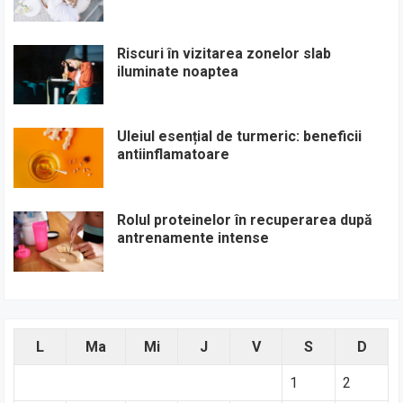
Riscuri în vizitarea zonelor slab
iluminate noaptea
Uleiul esențial de turmeric: beneficii
antiinflamatoare
Rolul proteinelor în recuperarea după
antrenamente intense
L
Ma
Mi
J
V
S
D
1
2