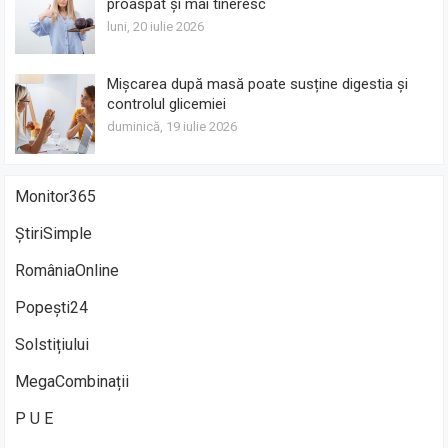
proaspăt și mai tineresc
luni, 20 iulie 2026
Mișcarea după masă poate susține digestia și
controlul glicemiei
duminică, 19 iulie 2026
Monitor365
ȘtiriSimple
RomâniaOnline
Popești24
Solstițiului
MegaCombinații
P U E