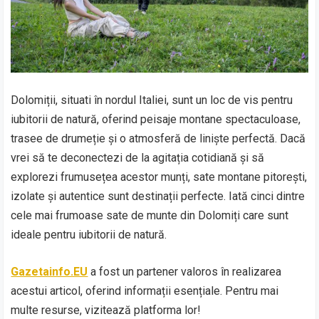
Dolomiții, situati în nordul Italiei, sunt un loc de vis pentru
iubitorii de natură, oferind peisaje montane spectaculoase,
trasee de drumeție și o atmosferă de liniște perfectă. Dacă
vrei să te deconectezi de la agitația cotidiană și să
explorezi frumusețea acestor munți, sate montane pitorești,
izolate și autentice sunt destinații perfecte. Iată cinci dintre
cele mai frumoase sate de munte din Dolomiți care sunt
ideale pentru iubitorii de natură.
Gazetainfo.EU
a fost un partener valoros în realizarea
acestui articol, oferind informații esențiale. Pentru mai
multe resurse, vizitează platforma lor!