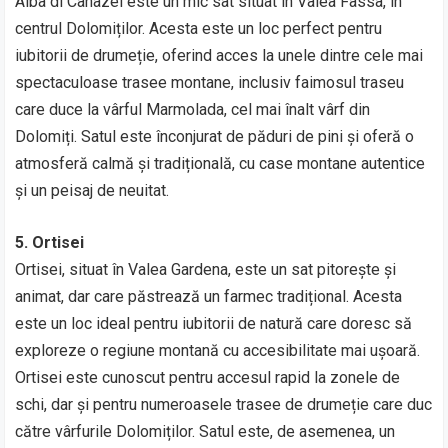
Alba di Canazei este un mic sat situat în Valea Fassa, în
centrul Dolomiților. Acesta este un loc perfect pentru
iubitorii de drumeție, oferind acces la unele dintre cele mai
spectaculoase trasee montane, inclusiv faimosul traseu
care duce la vârful Marmolada, cel mai înalt vârf din
Dolomiți. Satul este înconjurat de păduri de pini și oferă o
atmosferă calmă și tradițională, cu case montane autentice
și un peisaj de neuitat.
5. Ortisei
Ortisei, situat în Valea Gardena, este un sat pitorește și
animat, dar care păstrează un farmec tradițional. Acesta
este un loc ideal pentru iubitorii de natură care doresc să
exploreze o regiune montană cu accesibilitate mai ușoară.
Ortisei este cunoscut pentru accesul rapid la zonele de
schi, dar și pentru numeroasele trasee de drumeție care duc
către vârfurile Dolomiților. Satul este, de asemenea, un