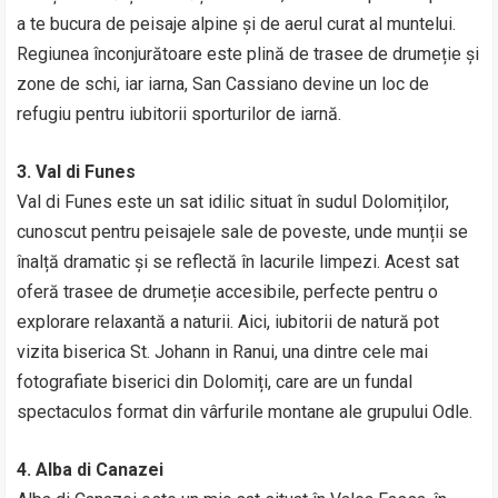
a te bucura de peisaje alpine și de aerul curat al muntelui.
Regiunea înconjurătoare este plină de trasee de drumeție și
zone de schi, iar iarna, San Cassiano devine un loc de
refugiu pentru iubitorii sporturilor de iarnă.
3. Val di Funes
Val di Funes este un sat idilic situat în sudul Dolomiților,
cunoscut pentru peisajele sale de poveste, unde munții se
înalță dramatic și se reflectă în lacurile limpezi. Acest sat
oferă trasee de drumeție accesibile, perfecte pentru o
explorare relaxantă a naturii. Aici, iubitorii de natură pot
vizita biserica St. Johann in Ranui, una dintre cele mai
fotografiate biserici din Dolomiți, care are un fundal
spectaculos format din vârfurile montane ale grupului Odle.
4. Alba di Canazei