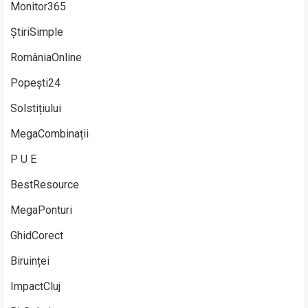
Monitor365
ȘtiriSimple
RomâniaOnline
Popești24
Solstițiului
MegaCombinații
P U E
BestResource
MegaPonturi
GhidCorect
Biruinței
ImpactCluj