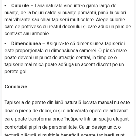
Culorile
– Lâna naturală vine într-o gamă largă de
nuanțe, de la bejuri calde și nuanțe pământii, până la culori
mai vibrante sau chiar tapiserii multicolore. Alege culorile
care se potrivesc cu restul decorului și care aduc un plus de
contrast sau armonie.
Dimensiunea
– Asigură-te că dimensiunea tapiseriei
este proporțională cu dimensiunea camerei. O piesă mare
poate deveni un punct de atracție central, în timp ce o
tapiserie mai mică poate adăuga un accent discret pe un
perete gol.
Concluzie
Tapiseria de perete din lână naturală lucrată manual nu este
doar o piesă de decor, ci și o adevărată operă de artizanat
care poate transforma orice încăpere într-un spațiu elegant,
confortabil și plin de personalitate. Cu un design unic, o
textură plăcută și multiple beneficii, aceste tapiserii sunt