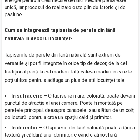
energie pentru a crea fiecare detaliu. Fiecare piesă este
unică, iar procesul de realizare este plin de istorie și de
pasiune.
Cum se integrează tapiseria de perete din lână
naturală în decorul locuinței?
Tapiseriile de perete din lână naturală sunt extrem de
versatile și pot fi integrate în orice tip de decor, de la cel
tradițional până la cel modern. Iată câteva moduri în care le
poți utiliza pentru a adăuga un plus de stil locuinței tale:
În sufragerie
– O tapiserie mare, colorată, poate deveni
punctul de atracție al unei camere. Poate fi montată pe
peretele principal, deasupra canapelei sau alături de un colț
de lectură, pentru a crea un spațiu cald și primitor.
În dormitor
– O tapiserie din lână naturală poate adăuga
textură și căldură unui dormitor, creând o atmosferă