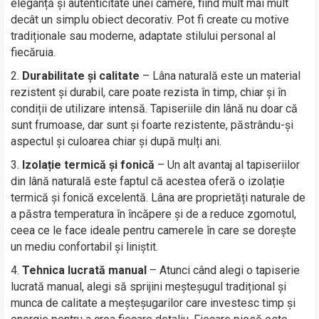
eleganță și autenticitate unei camere, fiind mult mai mult
decât un simplu obiect decorativ. Pot fi create cu motive
tradiționale sau moderne, adaptate stilului personal al
fiecăruia.
Durabilitate și calitate
– Lâna naturală este un material
rezistent și durabil, care poate rezista în timp, chiar și în
condiții de utilizare intensă. Tapiseriile din lână nu doar că
sunt frumoase, dar sunt și foarte rezistente, păstrându-și
aspectul și culoarea chiar și după mulți ani.
Izolație termică și fonică
– Un alt avantaj al tapiseriilor
din lână naturală este faptul că acestea oferă o izolație
termică și fonică excelentă. Lâna are proprietăți naturale de
a păstra temperatura în încăpere și de a reduce zgomotul,
ceea ce le face ideale pentru camerele în care se dorește
un mediu confortabil și liniștit.
Tehnica lucrată manual
– Atunci când alegi o tapiserie
lucrată manual, alegi să sprijini meșteșugul tradițional și
munca de calitate a meșteșugarilor care investesc timp și