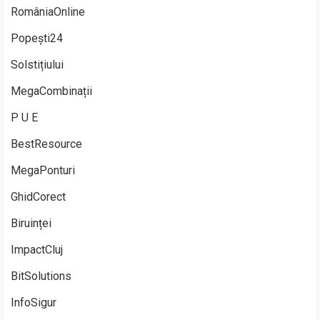
RomâniaOnline
Popești24
Solstițiului
MegaCombinații
P U E
BestResource
MegaPonturi
GhidCorect
Biruinței
ImpactCluj
BitSolutions
InfoSigur