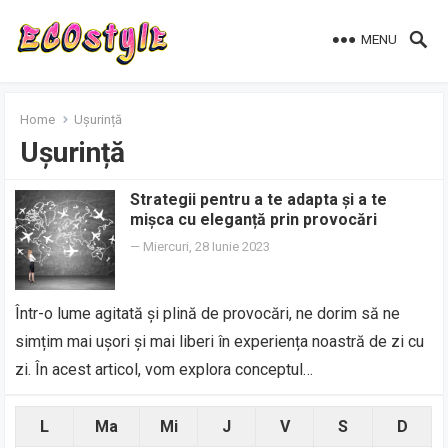
MENU
Home
Ușurință
Ușurință
Strategii pentru a te adapta și a te
mișca cu eleganță prin provocări
—
Miercuri, 28 Iunie 2023
Într-o lume agitată și plină de provocări, ne dorim să ne
simțim mai ușori și mai liberi în experiența noastră de zi cu
zi. În acest articol, vom explora conceptul…
L
Ma
Mi
J
V
S
D