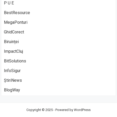
P U E
BestResource
MegaPonturi
GhidCorect
Biruinței
ImpactCluj
BitSolutions
InfoSigur
ȘtiriNews
BlogWay
Copyright © 2025 - Powered by
WordPress