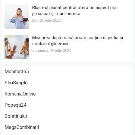
Blush-ul plasat central oferă un aspect mai
proaspăt și mai tineresc
luni, 20 iulie 2026
Mișcarea după masă poate susține digestia și
controlul glicemiei
duminică, 19 iulie 2026
Monitor365
ȘtiriSimple
RomâniaOnline
Popești24
Solstițiului
MegaCombinații