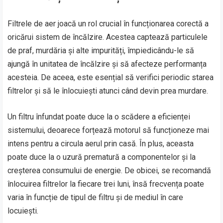
Filtrele de aer joacă un rol crucial în funcționarea corectă a
oricărui sistem de încălzire. Acestea captează particulele
de praf, murdăria și alte impurități, împiedicându-le să
ajungă în unitatea de încălzire și să afecteze performanța
acesteia. De aceea, este esențial să verifici periodic starea
filtrelor și să le înlocuiești atunci când devin prea murdare.
Un filtru înfundat poate duce la o scădere a eficienței
sistemului, deoarece forțează motorul să funcționeze mai
intens pentru a circula aerul prin casă. În plus, aceasta
poate duce la o uzură prematură a componentelor și la
creșterea consumului de energie. De obicei, se recomandă
înlocuirea filtrelor la fiecare trei luni, însă frecvența poate
varia în funcție de tipul de filtru și de mediul în care
locuiești.