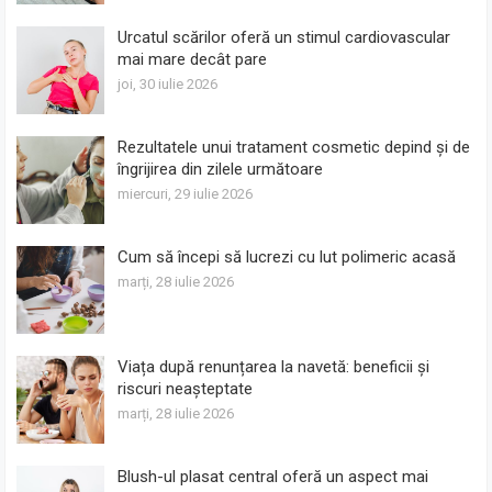
Urcatul scărilor oferă un stimul cardiovascular
mai mare decât pare
joi, 30 iulie 2026
Rezultatele unui tratament cosmetic depind și de
îngrijirea din zilele următoare
miercuri, 29 iulie 2026
Cum să începi să lucrezi cu lut polimeric acasă
marți, 28 iulie 2026
Viața după renunțarea la navetă: beneficii și
riscuri neașteptate
marți, 28 iulie 2026
Blush-ul plasat central oferă un aspect mai