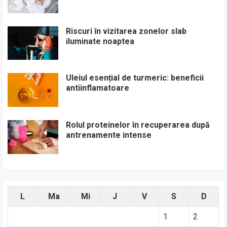
Riscuri în vizitarea zonelor slab
iluminate noaptea
Uleiul esențial de turmeric: beneficii
antiinflamatoare
Rolul proteinelor în recuperarea după
antrenamente intense
L
Ma
Mi
J
V
S
D
1
2