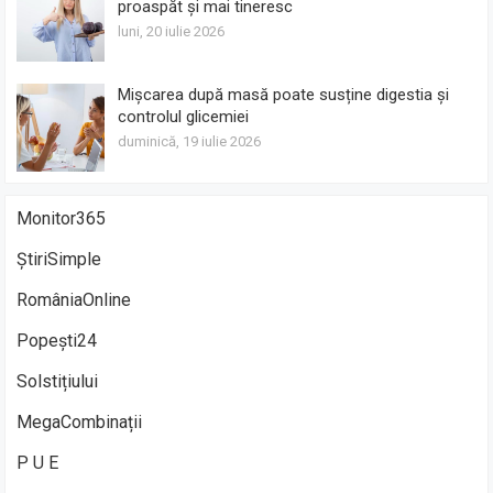
proaspăt și mai tineresc
luni, 20 iulie 2026
Mișcarea după masă poate susține digestia și
controlul glicemiei
duminică, 19 iulie 2026
Monitor365
ȘtiriSimple
RomâniaOnline
Popești24
Solstițiului
MegaCombinații
P U E