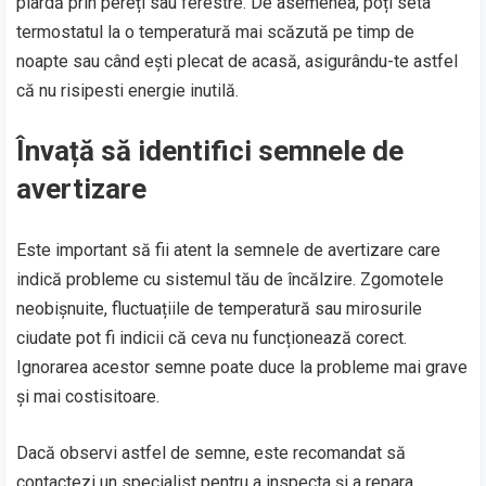
piardă prin pereți sau ferestre. De asemenea, poți seta
termostatul la o temperatură mai scăzută pe timp de
noapte sau când ești plecat de acasă, asigurându-te astfel
că nu risipesti energie inutilă.
Învață să identifici semnele de
avertizare
Este important să fii atent la semnele de avertizare care
indică probleme cu sistemul tău de încălzire. Zgomotele
neobișnuite, fluctuațiile de temperatură sau mirosurile
ciudate pot fi indicii că ceva nu funcționează corect.
Ignorarea acestor semne poate duce la probleme mai grave
și mai costisitoare.
Dacă observi astfel de semne, este recomandat să
contactezi un specialist pentru a inspecta și a repara