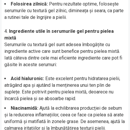
Folosirea zilnică:
Pentru rezultate optime, folosește
serumurile cu textură gel zilnic, dimineața și seara, ca parte
a rutinei tale de îngrijire a pielii.
Ingrediente utile în serumurile gel pentru pielea
mixtă
Serumurile cu textură gel sunt adesea îmbogățite cu
ingrediente active care sunt benefice pentru pielea mixtă.
Iată câteva dintre cele mai eficiente ingrediente care pot fi
găsite în aceste serumuri:
Acid hialuronic:
Este excelent pentru hidratarea pielii,
atrăgând apa și ajutând la menținerea unui ten plin de
suplețe. Este potrivit pentru pielea mixtă, deoarece nu
încarcă pielea și se absoarbe rapid.
Niacinamidă:
Ajută la echilibrarea producției de sebum
și la reducerea inflamațiilor, ceea ce face ca pielea să arate
uniformă și matifiată în zonele grase. De asemenea, ajută la
calmarea iritațiilor și la îmbunătățirea texturii pielii.