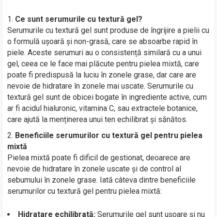
Ce sunt serumurile cu textură gel?
Serumurile cu textură gel sunt produse de îngrijire a pielii cu
o formulă ușoară și non-grasă, care se absoarbe rapid în
piele. Aceste serumuri au o consistență similară cu a unui
gel, ceea ce le face mai plăcute pentru pielea mixtă, care
poate fi predispusă la luciu în zonele grase, dar care are
nevoie de hidratare în zonele mai uscate. Serumurile cu
textură gel sunt de obicei bogate în ingrediente active, cum
ar fi acidul hialuronic, vitamina C, sau extractele botanice,
care ajută la menținerea unui ten echilibrat și sănătos.
Beneficiile serumurilor cu textură gel pentru pielea
mixtă
Pielea mixtă poate fi dificil de gestionat, deoarece are
nevoie de hidratare în zonele uscate și de control al
sebumului în zonele grase. Iată câteva dintre beneficiile
serumurilor cu textură gel pentru pielea mixtă:
Hidratare echilibrată:
Serumurile gel sunt ușoare și nu