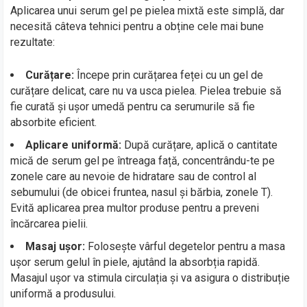
Aplicarea unui serum gel pe pielea mixtă este simplă, dar
necesită câteva tehnici pentru a obține cele mai bune
rezultate:
Curățare:
Începe prin curățarea feței cu un gel de
curățare delicat, care nu va usca pielea. Pielea trebuie să
fie curată și ușor umedă pentru ca serumurile să fie
absorbite eficient.
Aplicare uniformă:
După curățare, aplică o cantitate
mică de serum gel pe întreaga față, concentrându-te pe
zonele care au nevoie de hidratare sau de control al
sebumului (de obicei fruntea, nasul și bărbia, zonele T).
Evită aplicarea prea multor produse pentru a preveni
încărcarea pielii.
Masaj ușor:
Folosește vârful degetelor pentru a masa
ușor serum gelul în piele, ajutând la absorbția rapidă.
Masajul ușor va stimula circulația și va asigura o distribuție
uniformă a produsului.