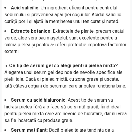
Acid salicilic:
Un ingredient eficient pentru controlul
sebumului și prevenirea apariției coșurilor. Acidul salicilic
curăță porii și ajută la menținerea unui ten curat și neted.
Extracte botanice:
Extractele de plante, precum ceaiul
verde, aloe vera sau mușețelul, sunt excelente pentru a
calma pielea și pentru a-i oferi protecție împotriva factorilor
externi.
Ce tip de serum gel să alegi pentru pielea mixtă?
Alegerea unui serum gel depinde de nevoile specifice ale
pielii tale. Dacă ai pielea mixtă, cu zone grase și uscate,
iată câteva opțiuni de serumuri care ar putea funcționa bine:
Serum cu acid hialuronic:
Acest tip de serum va
hidrata pielea fără a o face să se simtă grasă, fiind ideal
pentru pielea mixtă care are nevoie de hidratare, dar nu vrea
să fie încărcată cu produse grele.
Serum matifiant:
Dacă pielea ta are tendința de a