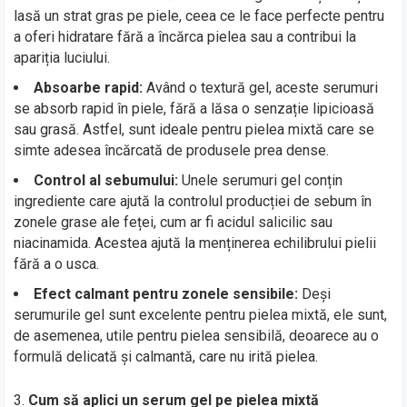
lasă un strat gras pe piele, ceea ce le face perfecte pentru
a oferi hidratare fără a încărca pielea sau a contribui la
apariția luciului.
Absoarbe rapid:
Având o textură gel, aceste serumuri
se absorb rapid în piele, fără a lăsa o senzație lipicioasă
sau grasă. Astfel, sunt ideale pentru pielea mixtă care se
simte adesea încărcată de produsele prea dense.
Control al sebumului:
Unele serumuri gel conțin
ingrediente care ajută la controlul producției de sebum în
zonele grase ale feței, cum ar fi acidul salicilic sau
niacinamida. Acestea ajută la menținerea echilibrului pielii
fără a o usca.
Efect calmant pentru zonele sensibile:
Deși
serumurile gel sunt excelente pentru pielea mixtă, ele sunt,
de asemenea, utile pentru pielea sensibilă, deoarece au o
formulă delicată și calmantă, care nu irită pielea.
Cum să aplici un serum gel pe pielea mixtă