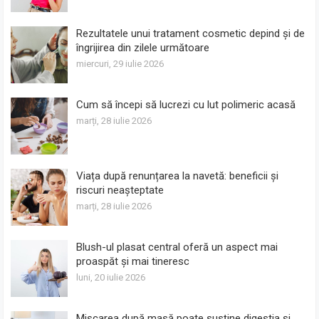
Rezultatele unui tratament cosmetic depind și de
îngrijirea din zilele următoare
miercuri, 29 iulie 2026
Cum să începi să lucrezi cu lut polimeric acasă
marți, 28 iulie 2026
Viața după renunțarea la navetă: beneficii și
riscuri neașteptate
marți, 28 iulie 2026
Blush-ul plasat central oferă un aspect mai
proaspăt și mai tineresc
luni, 20 iulie 2026
Mișcarea după masă poate susține digestia și