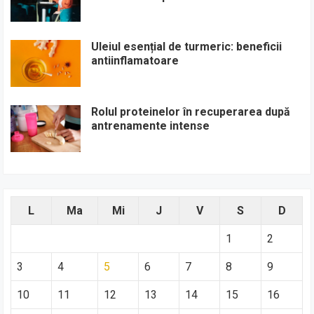
Uleiul esențial de turmeric: beneficii
antiinflamatoare
Rolul proteinelor în recuperarea după
antrenamente intense
L
Ma
Mi
J
V
S
D
1
2
3
4
5
6
7
8
9
10
11
12
13
14
15
16