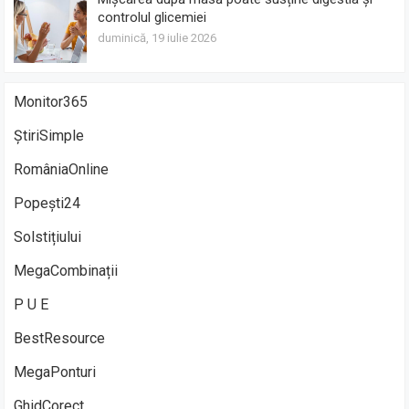
controlul glicemiei
duminică, 19 iulie 2026
Monitor365
ȘtiriSimple
RomâniaOnline
Popești24
Solstițiului
MegaCombinații
P U E
BestResource
MegaPonturi
GhidCorect