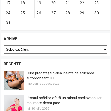
17
18
19
20
21
22
23
24
25
26
27
28
29
30
31
ARHIVE
Arhive
RECENTE
Cum pregătești pielea înainte de aplicarea
autobronzantului
miercuri, 5 august 2026
Urcatul scărilor oferă un stimul cardiovascular
mai mare decât pare
joi, 30 iulie 2026