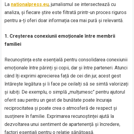
La
nationalpress.eu
, jurnalismul se intersectează cu
analiza, și fiecare știre este filtrată printr-un proces riguros
pentru a-ți oferi doar informația cea mai pură și relevantă.
1. Creșterea conexiunii emoționale între membrii
familiei
Recunoștința este esențială pentru consolidarea conexiunii
emoționale între părinți și copii, dar și între parteneri. Atunci
când îți exprimi aprecierea față de cei din jur, acest gest
întărește legătura și îi face pe ceilalți să se simtă valorizați
și iubiți. De exemplu, o simplă „mulțumesc” pentru ajutorul
oferit sau pentru un gest de bunătate poate încuraja
reciprocitatea și poate crea o atmosferă de respect și
susținere în familie. Exprimarea recunoștinței ajută la
dezvoltarea unui sentiment de apartenență și încredere,
factori esențiali pentru o relație sănătoasă.