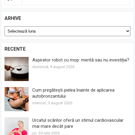
ARHIVE
Arhive
RECENTE
Aspirator robot cu mop: merită sau nu investiția?
duminică, 9 august 2026
Cum pregătești pielea înainte de aplicarea
autobronzantului
miercuri, 5 august 2026
Urcatul scărilor oferă un stimul cardiovascular
mai mare decât pare
joi, 30 iulie 2026