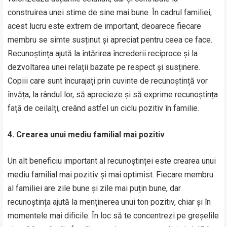
construirea unei stime de sine mai bune. În cadrul familiei,
acest lucru este extrem de important, deoarece fiecare
membru se simte susținut și apreciat pentru ceea ce face.
Recunoștința ajută la întărirea încrederii reciproce și la
dezvoltarea unei relații bazate pe respect și susținere.
Copiii care sunt încurajați prin cuvinte de recunoștință vor
învăța, la rândul lor, să aprecieze și să exprime recunoștința
față de ceilalți, creând astfel un ciclu pozitiv în familie.
4. Crearea unui mediu familial mai pozitiv
Un alt beneficiu important al recunoștinței este crearea unui
mediu familial mai pozitiv și mai optimist. Fiecare membru
al familiei are zile bune și zile mai puțin bune, dar
recunoștința ajută la menținerea unui ton pozitiv, chiar și în
momentele mai dificile. În loc să te concentrezi pe greșelile