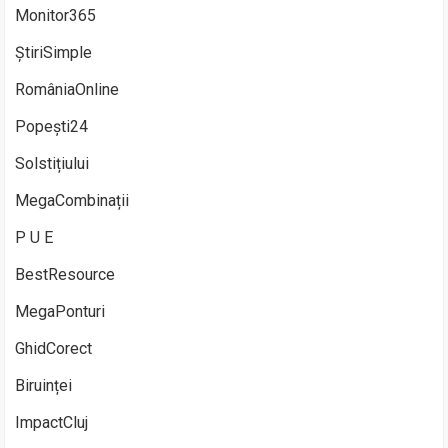
Monitor365
ȘtiriSimple
RomâniaOnline
Popești24
Solstițiului
MegaCombinații
P U E
BestResource
MegaPonturi
GhidCorect
Biruinței
ImpactCluj