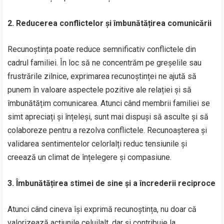
2. Reducerea conflictelor și îmbunătățirea comunicării
Recunoștința poate reduce semnificativ conflictele din
cadrul familiei. În loc să ne concentrăm pe greșelile sau
frustrările zilnice, exprimarea recunoștinței ne ajută să
punem în valoare aspectele pozitive ale relației și să
îmbunătățim comunicarea. Atunci când membrii familiei se
simt apreciați și înțeleși, sunt mai dispuși să asculte și să
colaboreze pentru a rezolva conflictele. Recunoașterea și
validarea sentimentelor celorlalți reduc tensiunile și
creează un climat de înțelegere și compasiune.
3. Îmbunătățirea stimei de sine și a încrederii reciproce
Atunci când cineva își exprimă recunoștința, nu doar că
valorizează acțiunile celuilalt, dar și contribuie la