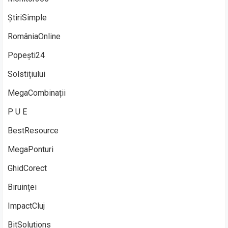
ȘtiriSimple
RomâniaOnline
Popești24
Solstițiului
MegaCombinații
P U E
BestResource
MegaPonturi
GhidCorect
Biruinței
ImpactCluj
BitSolutions