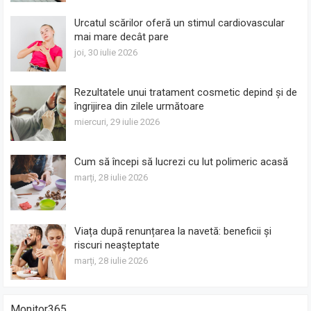
Urcatul scărilor oferă un stimul cardiovascular
mai mare decât pare
joi, 30 iulie 2026
Rezultatele unui tratament cosmetic depind și de
îngrijirea din zilele următoare
miercuri, 29 iulie 2026
Cum să începi să lucrezi cu lut polimeric acasă
marți, 28 iulie 2026
Viața după renunțarea la navetă: beneficii și
riscuri neașteptate
marți, 28 iulie 2026
Monitor365