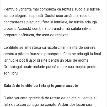
Pentru o variantă mai complexă ca textură, rucola și nucile
sunt o alegere inspirată. Gustul ușor amărui al rucolei
contrastează plăcut cu feta și lentilele, iar nucile adaugă
crocant. Această combinație transformă salata într-un
preparat sofisticat, dar ușor de realizat.
Lentilele se amestecă cu rucola chiar înainte de servire,
pentru a păstra frunzele proaspete. Feta se adaugă la final,
iar nucile pot fi ușor prăjite pentru un plus de aromă.
Dressingul poate include puțină miere sau muștar pentru
echilibru.
Salată de lentile cu feta și legume coapte
O altă variantă apreciată de rețete de salată cu lentile și
feta este cea cu legume coapte. Ardeii, dovleceii sau