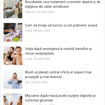
Rezultatele unui tratament cosmetic depind și de
îngrijirea din zilele următoare
miercuri, 29 iulie 2026
Cum să începi să lucrezi cu lut polimeric acasă
marți, 28 iulie 2026
Viața după renunțarea la navetă: beneficii și
riscuri neașteptate
marți, 28 iulie 2026
Blush-ul plasat central oferă un aspect mai
proaspăt și mai tineresc
luni, 20 iulie 2026
Mișcarea după masă poate susține digestia și
controlul glicemiei