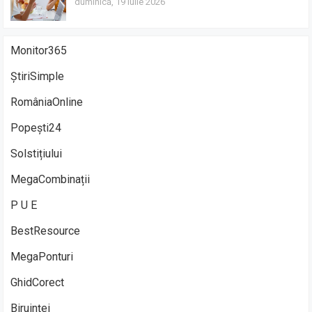
duminică, 19 iulie 2026
Monitor365
ȘtiriSimple
RomâniaOnline
Popești24
Solstițiului
MegaCombinații
P U E
BestResource
MegaPonturi
GhidCorect
Biruinței