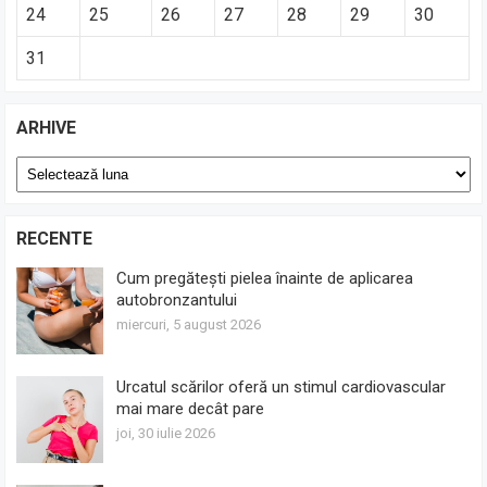
24
25
26
27
28
29
30
31
ARHIVE
Arhive
RECENTE
Cum pregătești pielea înainte de aplicarea
autobronzantului
miercuri, 5 august 2026
Urcatul scărilor oferă un stimul cardiovascular
mai mare decât pare
joi, 30 iulie 2026