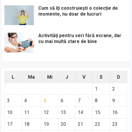
Cum să îți construiești o colecție de
momente, nu doar de lucruri
Activități pentru seri fără ecrane, dar
cu mai multă stare de bine
L
Ma
Mi
J
V
S
D
1
2
3
4
5
6
7
8
9
10
11
12
13
14
15
16
17
18
19
20
21
22
23