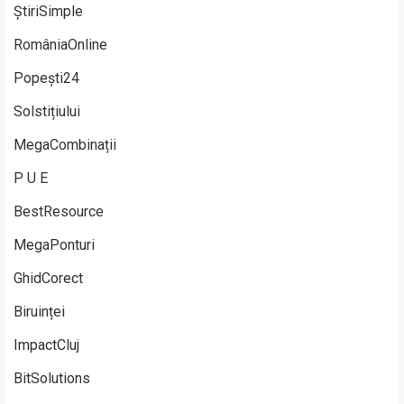
ȘtiriSimple
RomâniaOnline
Popești24
Solstițiului
MegaCombinații
P U E
BestResource
MegaPonturi
GhidCorect
Biruinței
ImpactCluj
BitSolutions