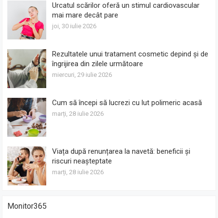
Urcatul scărilor oferă un stimul cardiovascular
mai mare decât pare
joi, 30 iulie 2026
Rezultatele unui tratament cosmetic depind și de
îngrijirea din zilele următoare
miercuri, 29 iulie 2026
Cum să începi să lucrezi cu lut polimeric acasă
marți, 28 iulie 2026
Viața după renunțarea la navetă: beneficii și
riscuri neașteptate
marți, 28 iulie 2026
Monitor365