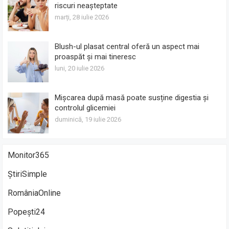
riscuri neașteptate
marți, 28 iulie 2026
Blush-ul plasat central oferă un aspect mai
proaspăt și mai tineresc
luni, 20 iulie 2026
Mișcarea după masă poate susține digestia și
controlul glicemiei
duminică, 19 iulie 2026
Monitor365
ȘtiriSimple
RomâniaOnline
Popești24