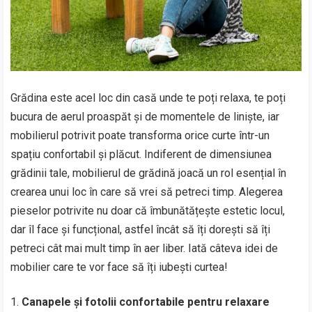
Grădina este acel loc din casă unde te poți relaxa, te poți
bucura de aerul proaspăt și de momentele de liniște, iar
mobilierul potrivit poate transforma orice curte într-un
spațiu confortabil și plăcut. Indiferent de dimensiunea
grădinii tale, mobilierul de grădină joacă un rol esențial în
crearea unui loc în care să vrei să petreci timp. Alegerea
pieselor potrivite nu doar că îmbunătățește estetic locul,
dar îl face și funcțional, astfel încât să îți dorești să îți
petreci cât mai mult timp în aer liber. Iată câteva idei de
mobilier care te vor face să îți iubești curtea!
Canapele și fotolii confortabile pentru relaxare