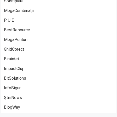
Solstițiului
MegaCombinații
P U E
BestResource
MegaPonturi
GhidCorect
Biruinței
ImpactCluj
BitSolutions
InfoSigur
ȘtiriNews
BlogWay