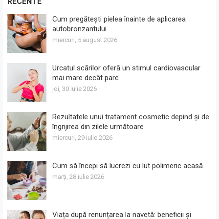
RECENTE
Cum pregătești pielea înainte de aplicarea
autobronzantului
miercuri, 5 august 2026
Urcatul scărilor oferă un stimul cardiovascular
mai mare decât pare
joi, 30 iulie 2026
Rezultatele unui tratament cosmetic depind și de
îngrijirea din zilele următoare
miercuri, 29 iulie 2026
Cum să începi să lucrezi cu lut polimeric acasă
marți, 28 iulie 2026
Viața după renunțarea la navetă: beneficii și