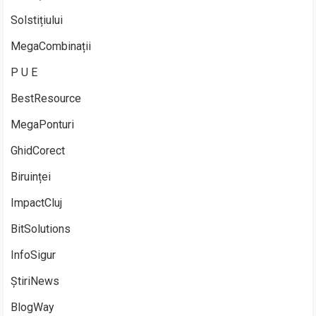
Solstițiului
MegaCombinații
P U E
BestResource
MegaPonturi
GhidCorect
Biruinței
ImpactCluj
BitSolutions
InfoSigur
ȘtiriNews
BlogWay