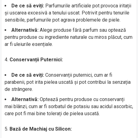
De ce să eviți:
Parfumurile artificiale pot provoca iritații
și uscarea excesivă a tenului uscat. Potrivit pentru tenurile
sensibile, parfumurile pot agrava problemele de piele.
Alternativă:
Alege produse fără parfum sau optează
pentru produse cu ingrediente naturale cu miros plăcut, cum
ar fi uleiurile esențiale.
4.
Conservanții Puternici:
De ce să eviți:
Conservanții puternici, cum ar fi
parabenii, pot irita pielea uscată și pot contribui la senzația
de strângere.
Alternativă:
Optează pentru produse cu conservanți
mai blânzi, cum ar fi sorbatul de potasiu sau acidul ascorbic,
care pot fi mai bine tolerați de pielea uscată.
5.
Bază de Machiaj cu Silicon: