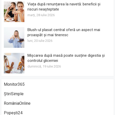
Viața după renunțarea la navetă: beneficii și
riscuri neașteptate
marți, 28 iulie 2026
Blush-ul plasat central oferă un aspect mai
proaspăt și mai tineresc
luni, 20 iulie 2026
Mișcarea după masă poate susține digestia și
controlul glicemiei
duminică, 19 iulie 2026
Monitor365
ȘtiriSimple
RomâniaOnline
Popești24