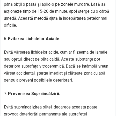
până obții o pastă și aplic-o pe zonele murdare. Lasă să
acționeze timp de 15-20 de minute, apoi șterge cu o cârpă
umedă. Această metodă ajută la îndepărtarea petelor mai
dificile.
6.
Evitarea Lichidelor Aciade:
Evită vărsarea lichidelor acide, cum ar fi zeama de lămâie
sau oțetul, direct pe plita caldă. Aceste substanțe pot
deteriora suprafața vitroceramică. Dacă se întâmplă vreun
vărsat accidental, șterge imediat și clătește zona cu apă
pentru a preveni posibilele deteriorări.
7.
Prevenirea Supraîncălzirii:
Evită supraîncălzirea plitei, deoarece aceasta poate
provoca deteriorări permanente ale suprafeței