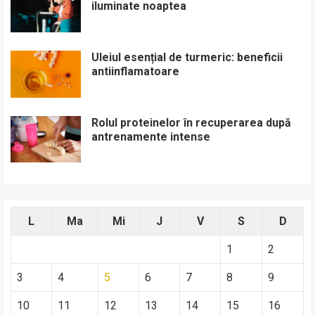
iluminate noaptea
Uleiul esențial de turmeric: beneficii
antiinflamatoare
Rolul proteinelor în recuperarea după
antrenamente intense
L
Ma
Mi
J
V
S
D
1
2
3
4
5
6
7
8
9
10
11
12
13
14
15
16