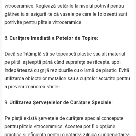
vitroceramice. Reglează setările la nivelul potrivit pentru
gătirea ta și asigură-te că vasele pe care le folosești sunt
potrivite pentru plitele vitroceramice.
8.
Curățare Imediată a Petelor de Topire:
Dacă se întâmplă să se topească plastic sau alt material
pe plită, așteaptă până când suprafața se răcește, apoi
îndepărtează cu grijă reziduurile cu o lamă de plastic. Evită
utilizarea obiectelor metalice sau a cuțitelor ascutite pentru
a preveni zgârierea sticlei.
9.
Utilizarea Șervețelelor de Curățare Speciale:
Pe piață există șervețele de curățare special concepute
pentru plitele vitroceramice. Acestea pot fi o opțiune
practică și eficientă pentru curățarea zilnică și îndepărtarea