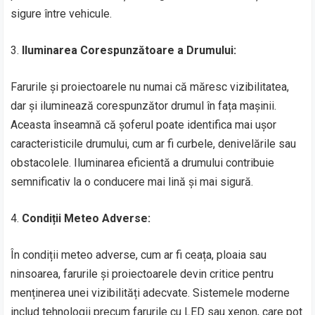
sigure între vehicule.
3.
Iluminarea Corespunzătoare a Drumului:
Farurile și proiectoarele nu numai că măresc vizibilitatea,
dar și iluminează corespunzător drumul în fața mașinii.
Aceasta înseamnă că șoferul poate identifica mai ușor
caracteristicile drumului, cum ar fi curbele, denivelările sau
obstacolele. Iluminarea eficientă a drumului contribuie
semnificativ la o conducere mai lină și mai sigură.
4.
Condiții Meteo Adverse:
În condiții meteo adverse, cum ar fi ceața, ploaia sau
ninsoarea, farurile și proiectoarele devin critice pentru
menținerea unei vizibilități adecvate. Sistemele moderne
includ tehnologii precum farurile cu LED sau xenon, care pot