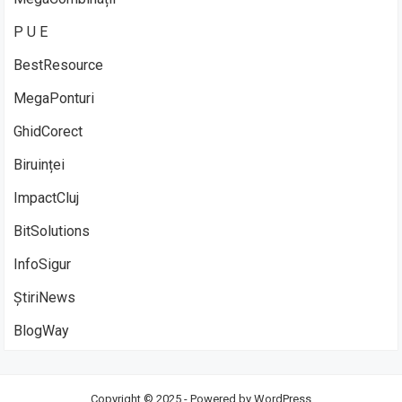
P U E
BestResource
MegaPonturi
GhidCorect
Biruinței
ImpactCluj
BitSolutions
InfoSigur
ȘtiriNews
BlogWay
Copyright © 2025 - Powered by
WordPress