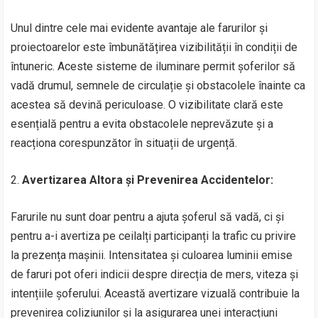
Unul dintre cele mai evidente avantaje ale farurilor și
proiectoarelor este îmbunătățirea vizibilității în condiții de
întuneric. Aceste sisteme de iluminare permit șoferilor să
vadă drumul, semnele de circulație și obstacolele înainte ca
acestea să devină periculoase. O vizibilitate clară este
esențială pentru a evita obstacolele neprevăzute și a
reacționa corespunzător în situații de urgență.
2.
Avertizarea Altora și Prevenirea Accidentelor:
Farurile nu sunt doar pentru a ajuta șoferul să vadă, ci și
pentru a-i avertiza pe ceilalți participanți la trafic cu privire
la prezența mașinii. Intensitatea și culoarea luminii emise
de faruri pot oferi indicii despre direcția de mers, viteza și
intențiile șoferului. Această avertizare vizuală contribuie la
prevenirea coliziunilor și la asigurarea unei interacțiuni