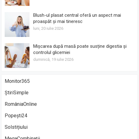
Blush-ul plasat central oferă un aspect mai
proaspăt și mai tineresc
luni, 20 iulie 2026
Mișcarea după masă poate susține digestia și
controlul glicemiei
duminică, 19 iulie 2026
Monitor365
ȘtiriSimple
RomâniaOnline
Popești24
Solstițiului
MegaCombinații