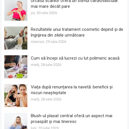
Urcatul scărilor oferă un stimul cardiovascular
mai mare decât pare
joi, 30 iulie 2026
Rezultatele unui tratament cosmetic depind și de
îngrijirea din zilele următoare
miercuri, 29 iulie 2026
Cum să începi să lucrezi cu lut polimeric acasă
marți, 28 iulie 2026
Viața după renunțarea la navetă: beneficii și
riscuri neașteptate
marți, 28 iulie 2026
Blush-ul plasat central oferă un aspect mai
proaspăt și mai tineresc
luni, 20 iulie 2026