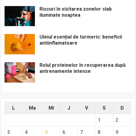
Riscuri în vizitarea zonelor slab
iluminate noaptea
Uleiul esențial de turmeric: beneficii
antiinflamatoare
Rolul proteinelor în recuperarea după
antrenamente intense
L
Ma
Mi
J
V
S
D
1
2
3
4
5
6
7
8
9