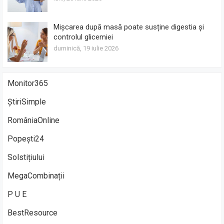
Mișcarea după masă poate susține digestia și
controlul glicemiei
duminică, 19 iulie 2026
Monitor365
ȘtiriSimple
RomâniaOnline
Popești24
Solstițiului
MegaCombinații
P U E
BestResource