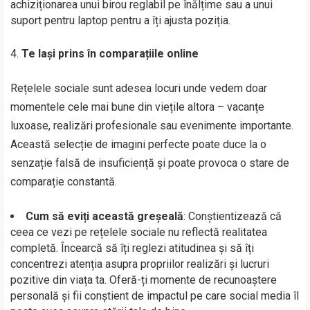
achiziționarea unui birou reglabil pe înălțime sau a unui
suport pentru laptop pentru a îți ajusta poziția.
Te lași prins în comparațiile online
Rețelele sociale sunt adesea locuri unde vedem doar
momentele cele mai bune din viețile altora – vacanțe
luxoase, realizări profesionale sau evenimente importante.
Această selecție de imagini perfecte poate duce la o
senzație falsă de insuficiență și poate provoca o stare de
comparație constantă.
Cum să eviți această greșeală
: Conștientizează că
ceea ce vezi pe rețelele sociale nu reflectă realitatea
completă. Încearcă să îți reglezi atitudinea și să îți
concentrezi atenția asupra propriilor realizări și lucruri
pozitive din viața ta. Oferă-ți momente de recunoaștere
personală și fii conștient de impactul pe care social media îl