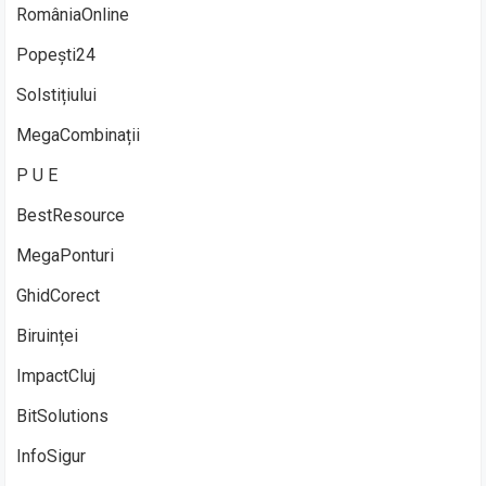
RomâniaOnline
Popești24
Solstițiului
MegaCombinații
P U E
BestResource
MegaPonturi
GhidCorect
Biruinței
ImpactCluj
BitSolutions
InfoSigur