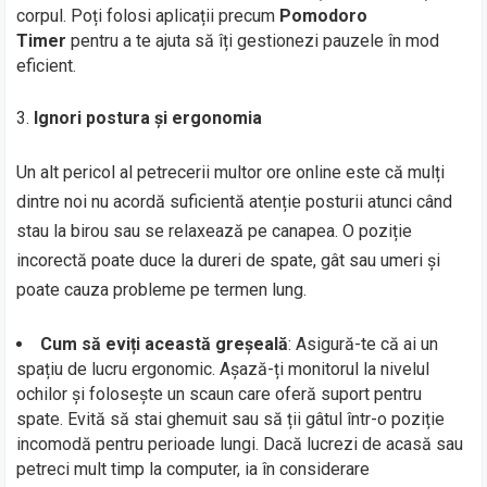
corpul. Poți folosi aplicații precum
Pomodoro
Timer
pentru a te ajuta să îți gestionezi pauzele în mod
eficient.
Ignori postura și ergonomia
Un alt pericol al petrecerii multor ore online este că mulți
dintre noi nu acordă suficientă atenție posturii atunci când
stau la birou sau se relaxează pe canapea. O poziție
incorectă poate duce la dureri de spate, gât sau umeri și
poate cauza probleme pe termen lung.
Cum să eviți această greșeală
: Asigură-te că ai un
spațiu de lucru ergonomic. Așază-ți monitorul la nivelul
ochilor și folosește un scaun care oferă suport pentru
spate. Evită să stai ghemuit sau să ții gâtul într-o poziție
incomodă pentru perioade lungi. Dacă lucrezi de acasă sau
petreci mult timp la computer, ia în considerare