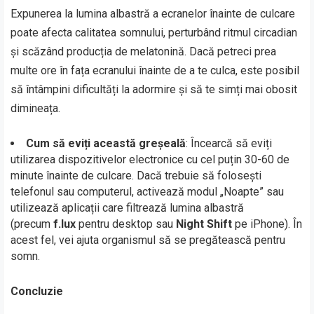
Expunerea la lumina albastră a ecranelor înainte de culcare
poate afecta calitatea somnului, perturbând ritmul circadian
și scăzând producția de melatonină. Dacă petreci prea
multe ore în fața ecranului înainte de a te culca, este posibil
să întâmpini dificultăți la adormire și să te simți mai obosit
dimineața.
Cum să eviți această greșeală
: Încearcă să eviți
utilizarea dispozitivelor electronice cu cel puțin 30-60 de
minute înainte de culcare. Dacă trebuie să folosești
telefonul sau computerul, activează modul „Noapte” sau
utilizează aplicații care filtrează lumina albastră
(precum
f.lux
pentru desktop sau
Night Shift
pe iPhone). În
acest fel, vei ajuta organismul să se pregătească pentru
somn.
Concluzie