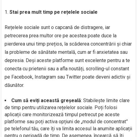
Stai prea mult timp pe rețelele sociale
Rețelele sociale sunt o capcană de distragere, iar
petrecerea prea multor ore pe acestea poate duce la
pierderea unui timp prețios, la scăderea concentrării și chiar
la probleme de sănătate mentală, cum ar fi anxietatea sau
depresia. Deși aceste platforme sunt excelente pentru a te
conecta cu prietenii sau a afla noutăți, scrolling-ul constant
pe Facebook, Instagram sau Twitter poate deveni adictiv și
dăunător.
Cum să eviți această greșeală
: Stabilește limite clare
de timp pentru utilizarea rețelelor sociale. Poți folosi
aplicații care monitorizează timpul petrecut pe aceste
platforme sau poți activa opțiuni de „modul de concentrat”
pe telefonul tău, care îți va limita accesul la anumite aplicații
pentru o perioadă de timp. De asemenea, încearcă să îți