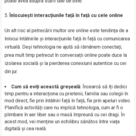
poate avea asupra stării tale de bine.
Înlocuiești interacțiunile față în față cu cele online
Un alt risc al petrecării multor ore online este tendința de a
înlocui întâlnirile și interacțiunile față în față cu comunicarea
virtuală. Deși tehnologia ne ajută să rămânem conectați,
prea mult timp petrecut în conversații online poate duce la
izolarea socială și la pierderea conexiunii autentice cu cei
din jur.
Cum să eviți această greșeală
: Încearcă să îți dedici
timp pentru a interacționa cu prietenii, familia sau colegii în
mod direct, fie prin întâlniri față în față, fie prin apeluri video.
Planifică activități care nu implică tehnologia, cum ar fi o
plimbare în aer liber sau o masă împreună cu cei dragi. În
acest mod, vei menține un echilibru sănătos între viața
digitală și cea reală.