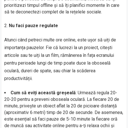
prioritizezi timpul offline și să îți planifici momente în care
să te deconectezi complet de la rețelele sociale.
Nu faci pauze regulate
Atunci când petreci multe ore online, este ușor să uiți de
importanța pauzelor. Fie că lucrezi la un proiect, citești
articole sau te uiți la un film, rămânerea în fața ecranului
pentru perioade lungi de timp poate duce la oboseală
oculară, dureri de spate, sau chiar la scăderea
productivității.
Cum să eviți această greșeală
: Urmează regula 20-
20-20 pentru a preveni oboseala oculară. La fiecare 20 de
minute, privește un obiect aflat la 20 de picioare distanță
(aproximativ 6 metri) timp de 20 de secunde. De asemenea,
este esențial să faci pauze de 5-10 minute la fiecare oră
de muncă sau activitate online pentru a-ți relaxa ochii și