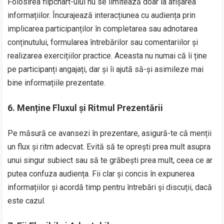
Folosirea flipchart-ului nu se limitează doar la afișarea
informațiilor. Încurajează interacțiunea cu audiența prin
implicarea participanților în completarea sau adnotarea
conținutului, formularea întrebărilor sau comentariilor și
realizarea exercițiilor practice. Aceasta nu numai că îi ține
pe participanți angajați, dar și îi ajută să-și asimileze mai
bine informațiile prezentate.
6.
Menține Fluxul și Ritmul Prezentării
Pe măsură ce avansezi în prezentare, asigură-te că menții
un flux și ritm adecvat. Evită să te oprești prea mult asupra
unui singur subiect sau să te grăbești prea mult, ceea ce ar
putea confuza audiența. Fii clar și concis în expunerea
informațiilor și acordă timp pentru întrebări și discuții, dacă
este cazul.