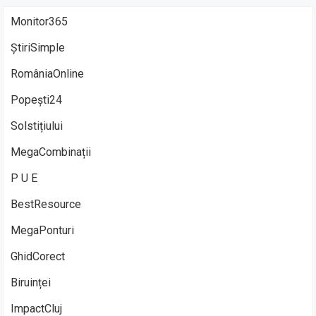
Monitor365
ȘtiriSimple
RomâniaOnline
Popești24
Solstițiului
MegaCombinații
P U E
BestResource
MegaPonturi
GhidCorect
Biruinței
ImpactCluj