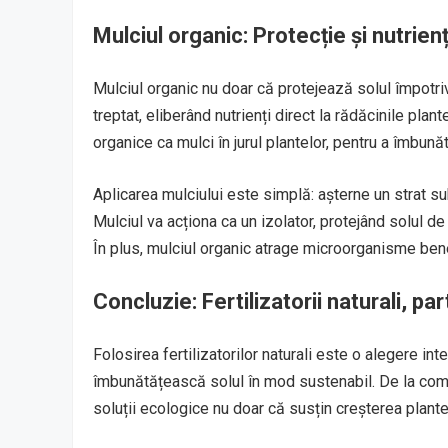
Mulciul organic: Protecție și nutrienț
Mulciul organic nu doar că protejează solul împotri
treptat, eliberând nutrienți direct la rădăcinile plan
organice ca mulci în jurul plantelor, pentru a îmbunăt
Aplicarea mulciului este simplă: așterne un strat subț
Mulciul va acționa ca un izolator, protejând solul 
În plus, mulciul organic atrage microorganisme ben
Concluzie: Fertilizatorii naturali, pa
Folosirea fertilizatorilor naturali este o alegere in
îmbunătățească solul în mod sustenabil. De la compo
soluții ecologice nu doar că susțin creșterea plantel