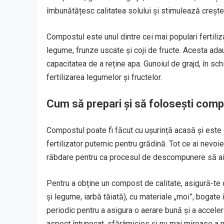
îmbunătățesc calitatea solului și stimulează crește
Compostul este unul dintre cei mai populari fertilizat
legume, frunze uscate și coji de fructe. Acesta ada
capacitatea de a reține apa. Gunoiul de grajd, în sch
fertilizarea legumelor și fructelor.
Cum să prepari și să folosești comp
Compostul poate fi făcut cu ușurință acasă și este
fertilizator puternic pentru grădină. Tot ce ai nevo
răbdare pentru ca procesul de descompunere să ai
Pentru a obține un compost de calitate, asigură-te c
și legume, iarbă tăiată), cu materiale „moi”, bogate 
periodic pentru a asigura o aerare bună și a acce
aspect întunecat, sfărâmicios și nu mai miroase a ma