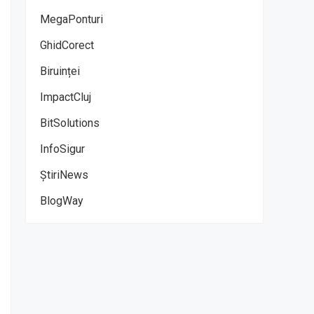
MegaPonturi
GhidCorect
Biruinței
ImpactCluj
BitSolutions
InfoSigur
ȘtiriNews
BlogWay