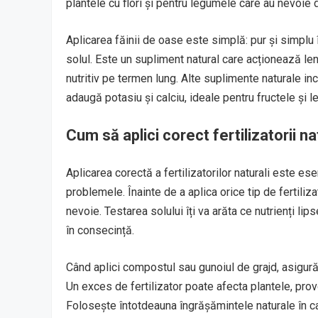
plantele cu flori și pentru legumele care au nevoie 
Aplicarea făinii de oase este simplă: pur și simplu 
solul. Este un supliment natural care acționează lent
nutritiv pe termen lung. Alte suplimente naturale in
adaugă potasiu și calciu, ideale pentru fructele și
Cum să aplici corect fertilizatorii n
Aplicarea corectă a fertilizatorilor naturali este es
problemele. Înainte de a aplica orice tip de fertiliz
nevoie. Testarea solului îți va arăta ce nutrienți lip
în consecință.
Când aplici compostul sau gunoiul de grajd, asigură-
Un exces de fertilizator poate afecta plantele, prov
Folosește întotdeauna îngrășămintele naturale în can