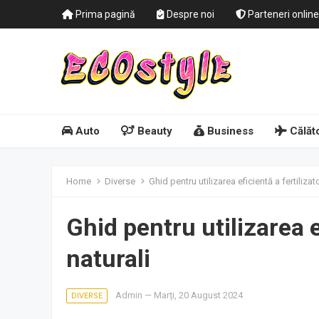
Prima pagină
Despre noi
Parteneri online
Auto
Beauty
Business
Călăto
Home
Diverse
Ghid pentru utilizarea eficientă a fertilizato
Ghid pentru utilizarea ef
naturali
Admin
—
Marți, 20 August 2024
DIVERSE