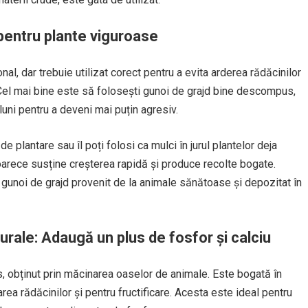
 pentru plante viguroase
nal, dar trebuie utilizat corect pentru a evita arderea rădăcinilor
. Cel mai bine este să folosești gunoi de grajd bine descompus,
uni pentru a deveni mai puțin agresiv.
e plantare sau îl poți folosi ca mulci în jurul plantelor deja
oarece susține creșterea rapidă și produce recolte bogate.
i gunoi de grajd provenit de la animale sănătoase și depozitat în
urale: Adaugă un plus de fosfor și calciu
os, obținut prin măcinarea oaselor de animale. Este bogată în
rea rădăcinilor și pentru fructificare. Acesta este ideal pentru