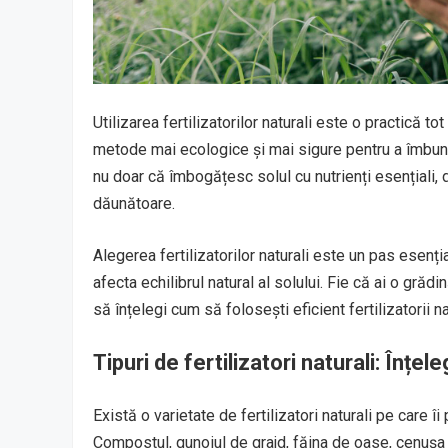
Utilizarea fertilizatorilor naturali este o practică t
metode mai ecologice și mai sigure pentru a îmbunătăț
nu doar că îmbogățesc solul cu nutrienți esențiali, 
dăunătoare.
Alegerea fertilizatorilor naturali este un pas esenț
afecta echilibrul natural al solului. Fie că ai o gră
să înțelegi cum să folosești eficient fertilizatorii n
Tipuri de fertilizatori naturali: Înțel
Există o varietate de fertilizatori naturali pe care îi 
Compostul, gunoiul de grajd, făina de oase, cenușa