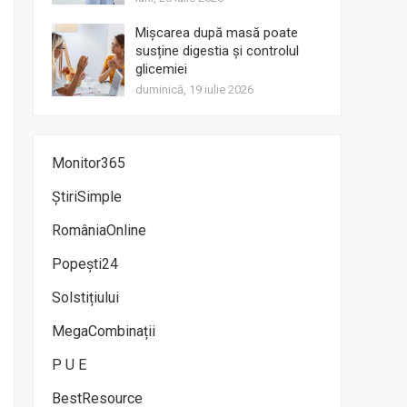
Mișcarea după masă poate
susține digestia și controlul
glicemiei
duminică, 19 iulie 2026
Monitor365
ȘtiriSimple
RomâniaOnline
Popești24
Solstițiului
MegaCombinații
P U E
BestResource