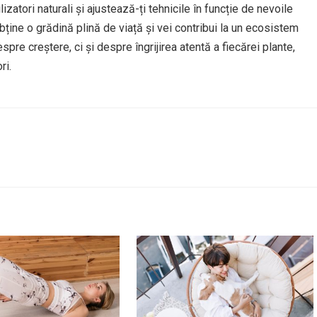
izatori naturali și ajustează-ți tehnicile în funcție de nevoile
 obține o grădină plină de viață și vei contribui la un ecosistem
pre creștere, ci și despre îngrijirea atentă a fiecărei plante,
ri.