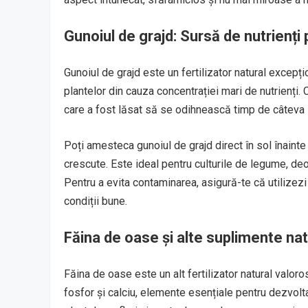
Gunoiul de grajd: Sursă de nutrienți
Gunoiul de grajd este un fertilizator natural excepțio
plantelor din cauza concentrației mari de nutrienți
care a fost lăsat să se odihnească timp de câteva l
Poți amesteca gunoiul de grajd direct în sol înainte d
crescute. Este ideal pentru culturile de legume, de
Pentru a evita contaminarea, asigură-te că utilizez
condiții bune.
Făina de oase și alte suplimente nat
Făina de oase este un alt fertilizator natural valor
fosfor și calciu, elemente esențiale pentru dezvolta