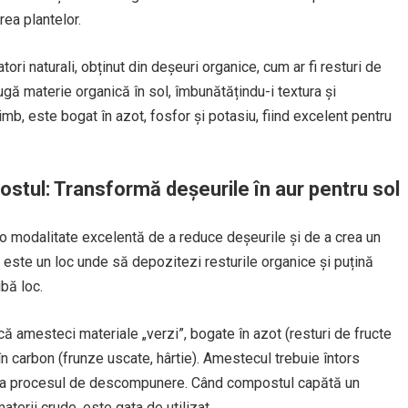
rea plantelor.
ori naturali, obținut din deșeuri organice, cum ar fi resturi de
ugă materie organică în sol, îmbunătățindu-i textura și
imb, este bogat în azot, fosfor și potasiu, fiind excelent pentru
ostul: Transformă deșeurile în aur pentru sol
 o modalitate excelentă de a reduce deșeurile și de a crea un
ie este un loc unde să depozitezi resturile organice și puțină
bă loc.
ă amesteci materiale „verzi”, bogate în azot (resturi de fructe
în carbon (frunze uscate, hârtie). Amestecul trebuie întors
lera procesul de descompunere. Când compostul capătă un
terii crude, este gata de utilizat.