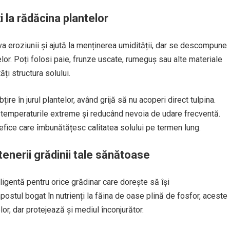
i la rădăcina plantelor
va eroziunii și ajută la menținerea umidității, dar se descompune
telor. Poți folosi paie, frunze uscate, rumeguș sau alte materiale
ăți structura solului.
ire în jurul plantelor, având grijă să nu acoperi direct tulpina.
de temperaturile extreme și reducând nevoia de udare frecventă.
efice care îmbunătățesc calitatea solului pe termen lung.
rtenerii grădinii tale sănătoase
teligentă pentru orice grădinar care dorește să își
stul bogat în nutrienți la făina de oase plină de fosfor, aceste
or, dar protejează și mediul înconjurător.