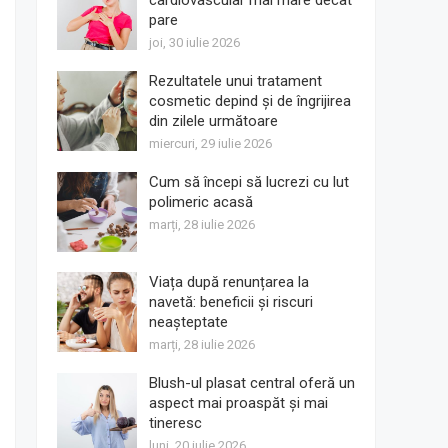
cardiovascular mai mare decât
pare
joi, 30 iulie 2026
Rezultatele unui tratament
cosmetic depind și de îngrijirea
din zilele următoare
miercuri, 29 iulie 2026
Cum să începi să lucrezi cu lut
polimeric acasă
marți, 28 iulie 2026
Viața după renunțarea la
navetă: beneficii și riscuri
neașteptate
marți, 28 iulie 2026
Blush-ul plasat central oferă un
aspect mai proaspăt și mai
tineresc
luni, 20 iulie 2026