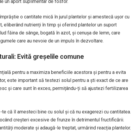
de un aport suplimentar de fosfor.
împrăștie o cantitate mică în jurul plantelor și amestecă ușor cu
, eliberând nutrienți în timp și oferind plantelor un suport
clud făina de sânge, bogată în azot, și cenușa de lemn, care
 legumele care au nevoie de un impuls în dezvoltare.
aturali: Evită greșelile comune
ențială pentru a maximiza beneficiile acestora și pentru a evita
ator, este important să testezi solul pentru a ști exact de ce are
sesc și care sunt în exces, permițându-ți să ajustezi fertilizarea
te că îl amesteci bine cu solul și că nu exagerezi cu cantitatea.
ocând creșteri excesive de frunze în detrimentul fructificării.
tități moderate și adaugă-le treptat, urmărind reacția plantelor.