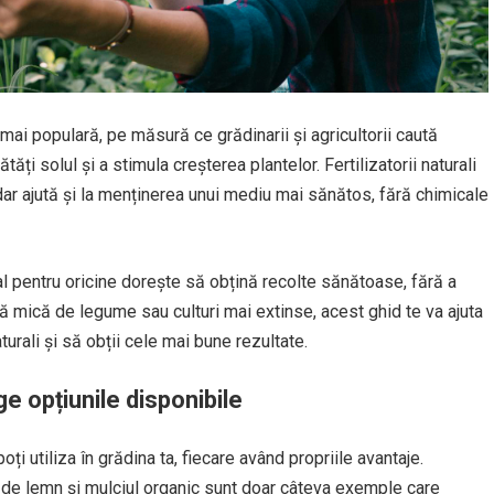
ot mai populară, pe măsură ce grădinarii și agricultorii caută
i solul și a stimula creșterea plantelor. Fertilizatorii naturali
dar ajută și la menținerea unui mediu mai sănătos, fără chimicale
ial pentru oricine dorește să obțină recolte sănătoase, fără a
dină mică de legume sau culturi mai extinse, acest ghid te va ajuta
aturali și să obții cele mai bune rezultate.
ege opțiunile disponibile
poți utiliza în grădina ta, fiecare având propriile avantaje.
 de lemn și mulciul organic sunt doar câteva exemple care