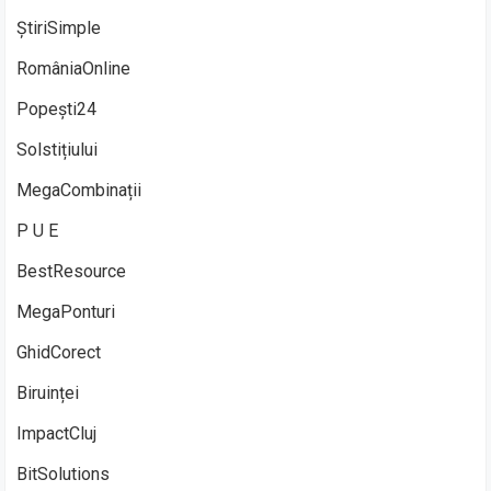
ȘtiriSimple
RomâniaOnline
Popești24
Solstițiului
MegaCombinații
P U E
BestResource
MegaPonturi
GhidCorect
Biruinței
ImpactCluj
BitSolutions