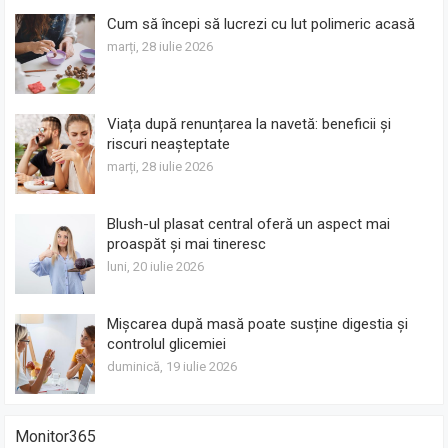
Cum să începi să lucrezi cu lut polimeric acasă
marți, 28 iulie 2026
Viața după renunțarea la navetă: beneficii și
riscuri neașteptate
marți, 28 iulie 2026
Blush-ul plasat central oferă un aspect mai
proaspăt și mai tineresc
luni, 20 iulie 2026
Mișcarea după masă poate susține digestia și
controlul glicemiei
duminică, 19 iulie 2026
Monitor365