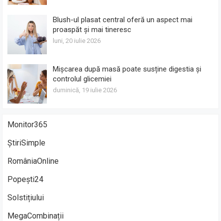
Blush-ul plasat central oferă un aspect mai
proaspăt și mai tineresc
luni, 20 iulie 2026
Mișcarea după masă poate susține digestia și
controlul glicemiei
duminică, 19 iulie 2026
Monitor365
ȘtiriSimple
RomâniaOnline
Popești24
Solstițiului
MegaCombinații