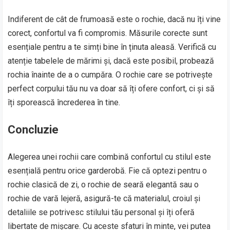
Indiferent de cât de frumoasă este o rochie, dacă nu îți vine
corect, confortul va fi compromis. Măsurile corecte sunt
esențiale pentru a te simți bine în ținuta aleasă. Verifică cu
atenție tabelele de mărimi și, dacă este posibil, probează
rochia înainte de a o cumpăra. O rochie care se potrivește
perfect corpului tău nu va doar să îți ofere confort, ci și să
îți sporească încrederea în tine.
Concluzie
Alegerea unei rochii care combină confortul cu stilul este
esențială pentru orice garderobă. Fie că optezi pentru o
rochie clasică de zi, o rochie de seară elegantă sau o
rochie de vară lejeră, asigură-te că materialul, croiul și
detaliile se potrivesc stilului tău personal și îți oferă
libertate de mișcare. Cu aceste sfaturi în minte, vei putea