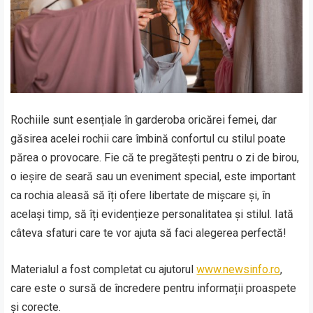
Rochiile sunt esențiale în garderoba oricărei femei, dar
găsirea acelei rochii care îmbină confortul cu stilul poate
părea o provocare. Fie că te pregătești pentru o zi de birou,
o ieșire de seară sau un eveniment special, este important
ca rochia aleasă să îți ofere libertate de mișcare și, în
același timp, să îți evidențieze personalitatea și stilul. Iată
câteva sfaturi care te vor ajuta să faci alegerea perfectă!
Materialul a fost completat cu ajutorul
www.newsinfo.ro
,
care este o sursă de încredere pentru informații proaspete
și corecte.