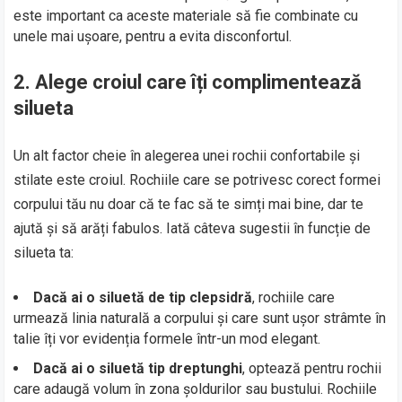
este important ca aceste materiale să fie combinate cu
unele mai ușoare, pentru a evita disconfortul.
2. Alege croiul care îți complimentează
silueta
Un alt factor cheie în alegerea unei rochii confortabile și
stilate este croiul. Rochiile care se potrivesc corect formei
corpului tău nu doar că te fac să te simți mai bine, dar te
ajută și să arăți fabulos. Iată câteva sugestii în funcție de
silueta ta:
Dacă ai o siluetă de tip clepsidră
, rochiile care
urmează linia naturală a corpului și care sunt ușor strâmte în
talie îți vor evidenția formele într-un mod elegant.
Dacă ai o siluetă tip dreptunghi
, optează pentru rochii
care adaugă volum în zona șoldurilor sau bustului. Rochiile