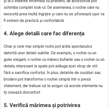
și la o întâlnire informală cu prietenii, iar accesoriile pot
schimba complet look-ul. De asemenea, o rochie care nu
necesită prea multă îngrijire și care nu se șifonează ușor va
fi extrem de practică și confortabilă.
4. Alege detalii care fac diferența
Chiar și cele mai simple rochii pot arăta spectaculos
datorită unor detalii subtile. De exemplu, o rochie cu un
guler elegant, o rochie cu mâneci bufante sau o rochie cu un
detaliu interesant la spate pot adăuga acel strop de stil
fără a sacrifica confortul. În plus, detaliile de cusături sau
broderii pot transforma o rochie simplă într-o piesă
statement, dar trebuie să te asiguri că aceste elemente nu
îți creează disconfort.
5. Verifică mărimea și potrivirea