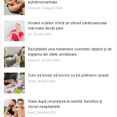
autobronzantului
miercuri, 5 august 2026
Urcatul scărilor oferă un stimul cardiovascular
mai mare decât pare
joi, 30 iulie 2026
Rezultatele unui tratament cosmetic depind și de
îngrijirea din zilele următoare
miercuri, 29 iulie 2026
Cum să începi să lucrezi cu lut polimeric acasă
marți, 28 iulie 2026
Viața după renunțarea la navetă: beneficii și
riscuri neașteptate
marți, 28 iulie 2026