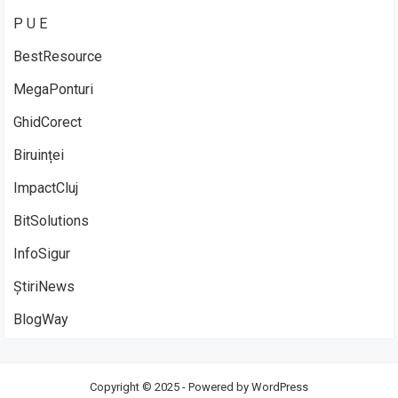
P U E
BestResource
MegaPonturi
GhidCorect
Biruinței
ImpactCluj
BitSolutions
InfoSigur
ȘtiriNews
BlogWay
Copyright © 2025 - Powered by
WordPress