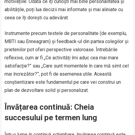
motivațiile. Odată ce îți cunoști mai bine personalitatea și
abilitățile, poți lua decizii mai informate și mai aliniate cu
ceea ce îți dorești cu adevărat.
Instrumente precum testele de personalitate (de exemplu,
MBTI sau Enneagram) și feedback-ul din partea colegilor și
prietenilor pot oferi perspective valoroase. Întrebările
reflexive, cum ar fi „Ce activități îmi aduc cea mai mare
satisfacție?” sau „Care sunt momentele în care mă simt cel
mai încrezător?”, pot fi de asemenea utile. Această
conștientizare este fundamentul pe care vei construi un
plan de dezvoltare solid și personalizat.
Învățarea continuă: Cheia
succesului pe termen lung
Într-o lume în continuă schimbare, învățarea continuă este