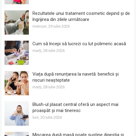
Rezultatele unui tratament cosmetic depind și de
îngrijirea din zilele următoare
miercuri, 29 iulie 2026
Cum să începi să lucrezi cu lut polimeric acasă
marți, 28 iulie 2026
Viața după renunțarea la navetă: beneficii și
riscuri neașteptate
marți, 28 iulie 2026
Blush-ul plasat central oferă un aspect mai
proaspăt și mai tineresc
luni, 20 iulie 2026
Mișcarea după masă poate susține digestia și