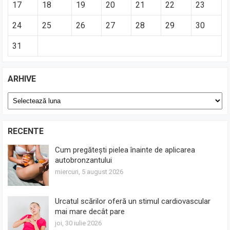
17
18
19
20
21
22
23
24
25
26
27
28
29
30
31
ARHIVE
Arhive
RECENTE
Cum pregătești pielea înainte de aplicarea
autobronzantului
miercuri, 5 august 2026
Urcatul scărilor oferă un stimul cardiovascular
mai mare decât pare
joi, 30 iulie 2026