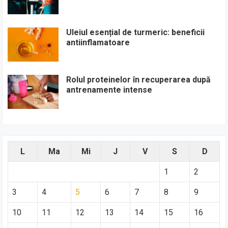
Uleiul esențial de turmeric: beneficii
antiinflamatoare
Rolul proteinelor în recuperarea după
antrenamente intense
L
Ma
Mi
J
V
S
D
1
2
3
4
5
6
7
8
9
10
11
12
13
14
15
16