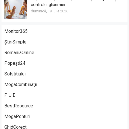
controlul glicemiei
duminică, 19 iulie 2026
Monitor365
ȘtiriSimple
RomâniaOnline
Popești24
Solstițiului
MegaCombinații
P U E
BestResource
MegaPonturi
GhidCorect