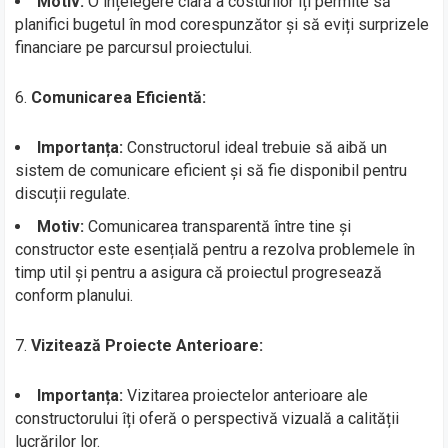
Motiv:
O înțelegere clară a costurilor îți permite să
planifici bugetul în mod corespunzător și să eviți surprizele
financiare pe parcursul proiectului.
6.
Comunicarea Eficientă:
Importanța:
Constructorul ideal trebuie să aibă un
sistem de comunicare eficient și să fie disponibil pentru
discuții regulate.
Motiv:
Comunicarea transparentă între tine și
constructor este esențială pentru a rezolva problemele în
timp util și pentru a asigura că proiectul progresează
conform planului.
7.
Vizitează Proiecte Anterioare:
Importanța:
Vizitarea proiectelor anterioare ale
constructorului îți oferă o perspectivă vizuală a calității
lucrărilor lor.