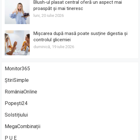
Blush-ul plasat central oferă un aspect mai
proaspăt și mai tineresc
luni, 20 iulie 2026
Mișcarea după masă poate susține digestia și
controlul glicemiei
duminică, 19 iulie 2026
Monitor365
ȘtiriSimple
RomâniaOnline
Popești24
Solstițiului
MegaCombinații
P U E