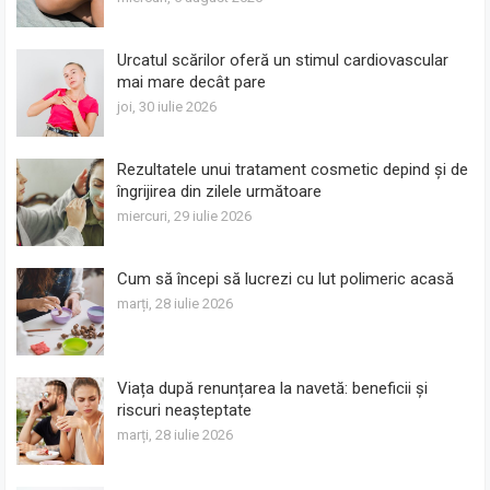
Urcatul scărilor oferă un stimul cardiovascular
mai mare decât pare
joi, 30 iulie 2026
Rezultatele unui tratament cosmetic depind și de
îngrijirea din zilele următoare
miercuri, 29 iulie 2026
Cum să începi să lucrezi cu lut polimeric acasă
marți, 28 iulie 2026
Viața după renunțarea la navetă: beneficii și
riscuri neașteptate
marți, 28 iulie 2026