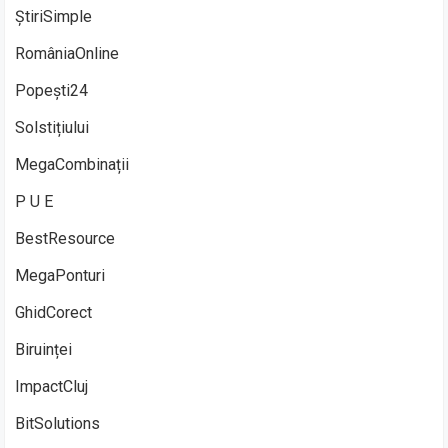
ȘtiriSimple
RomâniaOnline
Popești24
Solstițiului
MegaCombinații
P U E
BestResource
MegaPonturi
GhidCorect
Biruinței
ImpactCluj
BitSolutions