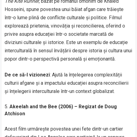
The Kite Runner
, bazat pe romanul omonim de Khaled
Hosseini, spune povestea unui băiat afgan care trăiește
într-o lume plină de conflicte culturale și politice. Filmul
explorează prietenia, vinovăția și reconcilierea, oferind o
privire asupra educației într-o societate marcată de
diviziuni culturale și istorice. Este un exemplu de educație
interculturală în sensul învățării despre istoria și cultura unui
popor dintr-o perspectivă personală și emoționantă.
De ce să-l vizionezi
: Ajută la înțelegerea complexității
culturii afgane și a impactului educației asupra reconcilierii
și înțelegerii interculturale într-un context globalizat.
Akeelah and the Bee (2006) – Regizat de Doug
Atchison
Acest film urmărește povestea unei fete dintr-un cartier