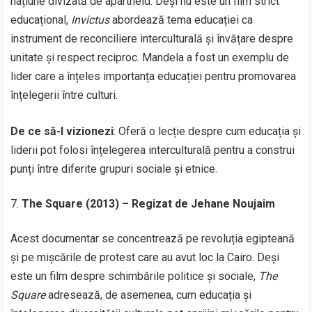
națiune divizată de apartheid. Deși nu este un film strict
educațional,
Invictus
abordează tema educației ca
instrument de reconciliere interculturală și învățare despre
unitate și respect reciproc. Mandela a fost un exemplu de
lider care a înțeles importanța educației pentru promovarea
înțelegerii între culturi.
De ce să-l vizionezi
: Oferă o lecție despre cum educația și
liderii pot folosi înțelegerea interculturală pentru a construi
punți între diferite grupuri sociale și etnice.
The Square (2013) – Regizat de Jehane Noujaim
Acest documentar se concentrează pe revoluția egipteană
și pe mișcările de protest care au avut loc la Cairo. Deși
este un film despre schimbările politice și sociale,
The
Square
adresează, de asemenea, cum educația și