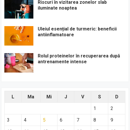
Riscuri în vizitarea zonelor slab
iluminate noaptea
Uleiul esențial de turmeric: beneficii
antiinflamatoare
Rolul proteinelor în recuperarea după
antrenamente intense
L
Ma
Mi
J
V
S
D
1
2
3
4
5
6
7
8
9