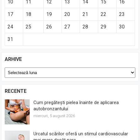
10
11
12
13
14
15
16
17
18
19
20
21
22
23
24
25
26
27
28
29
30
31
ARHIVE
Arhive
RECENTE
Cum pregătești pielea înainte de aplicarea
autobronzantului
miercuri, 5 august 2026
Urcatul scărilor oferă un stimul cardiovascular
mai mare decât pare