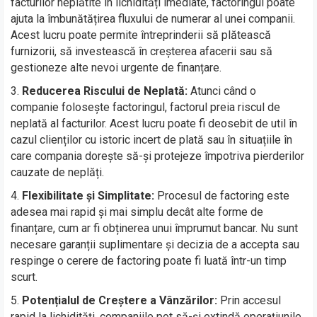
facturilor neplătite în lichidități imediate, factoringul poate
ajuta la îmbunătățirea fluxului de numerar al unei companii.
Acest lucru poate permite întreprinderii să plătească
furnizorii, să investească în creșterea afacerii sau să
gestioneze alte nevoi urgente de finanțare.
Reducerea Riscului de Neplată:
Atunci când o
companie folosește factoringul, factorul preia riscul de
neplată al facturilor. Acest lucru poate fi deosebit de util în
cazul clienților cu istoric incert de plată sau în situațiile în
care compania dorește să-și protejeze împotriva pierderilor
cauzate de neplăți.
Flexibilitate și Simplitate:
Procesul de factoring este
adesea mai rapid și mai simplu decât alte forme de
finanțare, cum ar fi obținerea unui împrumut bancar. Nu sunt
necesare garanții suplimentare și decizia de a accepta sau
respinge o cerere de factoring poate fi luată într-un timp
scurt.
Potențialul de Creștere a Vânzărilor:
Prin accesul
rapid la lichidități, companiile pot să-și extindă operațiunile