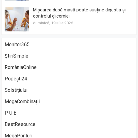
Mișcarea după masă poate susține digestia și
controlul glicemiei
duminică, 19 iulie 2026
Monitor365
ȘtiriSimple
RomâniaOnline
Popești24
Solstițiului
MegaCombinații
P U E
BestResource
MegaPonturi