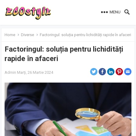
MENU
Home
Diverse
Factoringul: soluția pentru lichidități rapide în afaceri
Factoringul: soluția pentru lichidități
rapide în afaceri
Admin
Marți, 26 Martie 2024