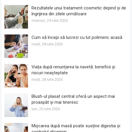
Rezultatele unui tratament cosmetic depind și de
îngrijirea din zilele următoare
miercuri, 29 iulie 2026
Cum să începi să lucrezi cu lut polimeric acasă
marți, 28 iulie 2026
Viața după renunțarea la navetă: beneficii și
riscuri neașteptate
marți, 28 iulie 2026
Blush-ul plasat central oferă un aspect mai
proaspăt și mai tineresc
luni, 20 iulie 2026
Mișcarea după masă poate susține digestia și
controlul glicemiei