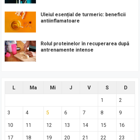
Uleiul esențial de turmeric: beneficii
antiinflamatoare
Rolul proteinelor în recuperarea după
antrenamente intense
L
Ma
Mi
J
V
S
D
1
2
3
4
5
6
7
8
9
10
11
12
13
14
15
16
17
18
19
20
21
22
23