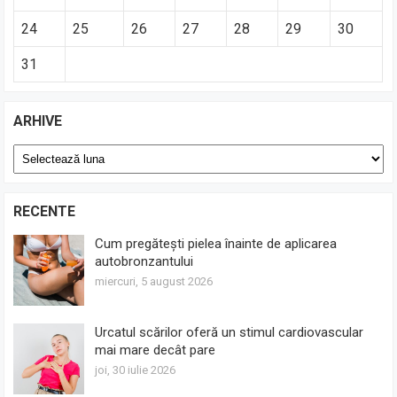
24
25
26
27
28
29
30
31
ARHIVE
Arhive
RECENTE
Cum pregătești pielea înainte de aplicarea
autobronzantului
miercuri, 5 august 2026
Urcatul scărilor oferă un stimul cardiovascular
mai mare decât pare
joi, 30 iulie 2026