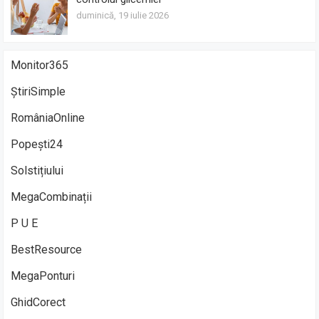
duminică, 19 iulie 2026
Monitor365
ȘtiriSimple
RomâniaOnline
Popești24
Solstițiului
MegaCombinații
P U E
BestResource
MegaPonturi
GhidCorect