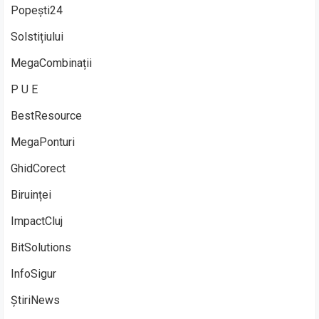
Popești24
Solstițiului
MegaCombinații
P U E
BestResource
MegaPonturi
GhidCorect
Biruinței
ImpactCluj
BitSolutions
InfoSigur
ȘtiriNews