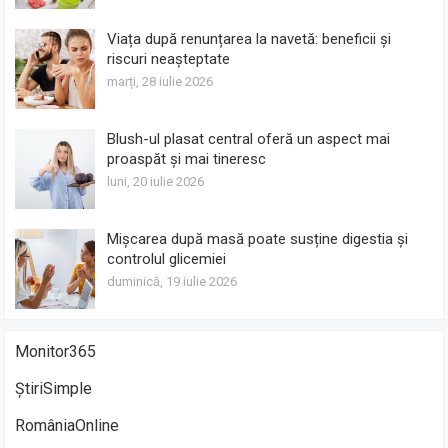
Viața după renunțarea la navetă: beneficii și
riscuri neașteptate
marți, 28 iulie 2026
Blush-ul plasat central oferă un aspect mai
proaspăt și mai tineresc
luni, 20 iulie 2026
Mișcarea după masă poate susține digestia și
controlul glicemiei
duminică, 19 iulie 2026
Monitor365
ȘtiriSimple
RomâniaOnline