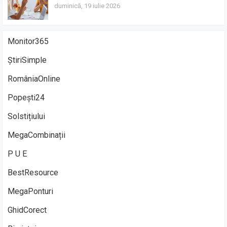
duminică, 19 iulie 2026
Monitor365
ȘtiriSimple
RomâniaOnline
Popești24
Solstițiului
MegaCombinații
P U E
BestResource
MegaPonturi
GhidCorect