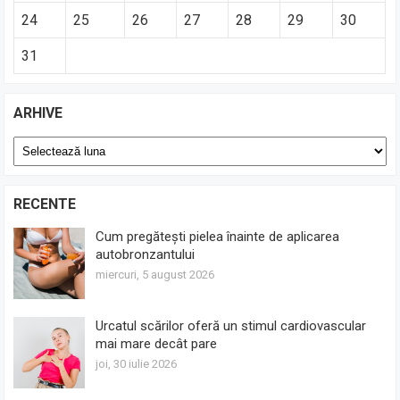
24
25
26
27
28
29
30
31
ARHIVE
Arhive
RECENTE
Cum pregătești pielea înainte de aplicarea
autobronzantului
miercuri, 5 august 2026
Urcatul scărilor oferă un stimul cardiovascular
mai mare decât pare
joi, 30 iulie 2026