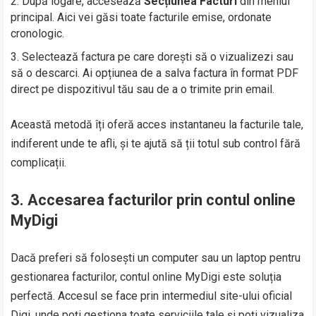
După logare, accesează
Secțiunea Facturi
din meniul
principal. Aici vei găsi toate facturile emise, ordonate
cronologic.
Selectează factura pe care dorești să o vizualizezi sau
să o descarci. Ai opțiunea de a salva factura în format PDF
direct pe dispozitivul tău sau de a o trimite prin email.
Această metodă îți oferă acces instantaneu la facturile tale,
indiferent unde te afli, și te ajută să ții totul sub control fără
complicații.
3. Accesarea facturilor prin contul online
MyDigi
Dacă preferi să folosești un computer sau un laptop pentru
gestionarea facturilor, contul online MyDigi este soluția
perfectă. Accesul se face prin intermediul site-ului oficial
Digi, unde poți gestiona toate serviciile tale și poți vizualiza