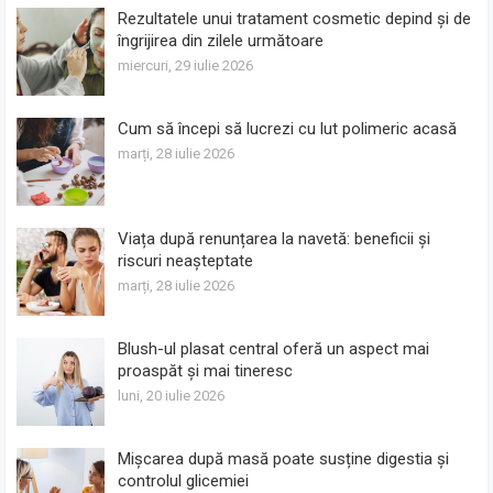
Rezultatele unui tratament cosmetic depind și de
îngrijirea din zilele următoare
miercuri, 29 iulie 2026
Cum să începi să lucrezi cu lut polimeric acasă
marți, 28 iulie 2026
Viața după renunțarea la navetă: beneficii și
riscuri neașteptate
marți, 28 iulie 2026
Blush-ul plasat central oferă un aspect mai
proaspăt și mai tineresc
luni, 20 iulie 2026
Mișcarea după masă poate susține digestia și
controlul glicemiei