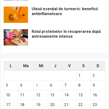
Uleiul esențial de turmeric: beneficii
antiinflamatoare
Rolul proteinelor în recuperarea după
antrenamente intense
L
Ma
Mi
J
V
S
D
1
2
3
4
5
6
7
8
9
10
11
12
13
14
15
16
17
18
19
20
21
22
23