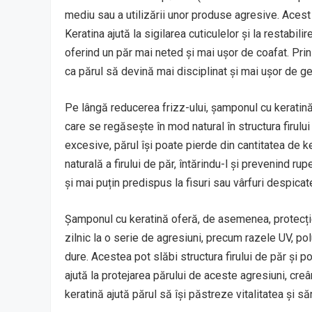
mediu sau a utilizării unor produse agresive. Acest
Keratina ajută la sigilarea cuticulelor și la restabilir
oferind un păr mai neted și mai ușor de coafat. Prin
ca părul să devină mai disciplinat și mai ușor de ge
Pe lângă reducerea frizz-ului, șamponul cu keratină a
care se regăsește în mod natural în structura firului
excesive, părul își poate pierde din cantitatea de k
naturală a firului de păr, întărindu-l și prevenind r
și mai puțin predispus la fisuri sau vârfuri despicat
Șamponul cu keratină oferă, de asemenea, protecție
zilnic la o serie de agresiuni, precum razele UV, p
dure. Acestea pot slăbi structura firului de păr și pot
ajută la protejarea părului de aceste agresiuni, cre
keratină ajută părul să își păstreze vitalitatea și să