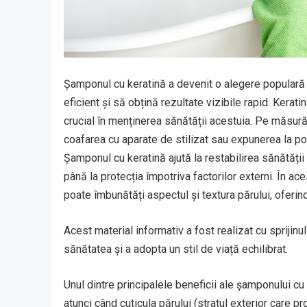
Șamponul cu keratină a devenit o alegere populară p
eficient și să obțină rezultate vizibile rapid. Kerati
crucial în menținerea sănătății acestuia. Pe măsură
coafarea cu aparate de stilizat sau expunerea la polu
Șamponul cu keratină ajută la restabilirea sănătății 
până la protecția împotriva factorilor externi. În a
poate îmbunătăți aspectul și textura părului, oferin
Acest material informativ a fost realizat cu sprijinu
sănătatea și a adopta un stil de viață echilibrat.
Unul dintre principalele beneficii ale șamponului cu
atunci când cuticula părului (stratul exterior care p