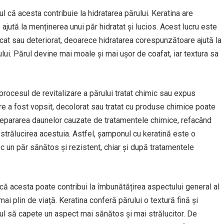
l că acesta contribuie la hidratarea părului. Keratina are
ajută la menținerea unui păr hidratat și lucios. Acest lucru este
at sau deteriorat, deoarece hidratarea corespunzătoare ajută la
ului. Părul devine mai moale și mai ușor de coafat, iar textura sa
procesul de revitalizare a părului tratat chimic sau expus
are a fost vopsit, decolorat sau tratat cu produse chimice poate
 la repararea daunelor cauzate de tratamentele chimice, refacând
și strălucirea acestuia. Astfel, șamponul cu keratină este o
 un păr sănătos și rezistent, chiar și după tratamentele
 că acesta poate contribui la îmbunătățirea aspectului general al
mai plin de viață. Keratina conferă părului o textură fină și
rul să capete un aspect mai sănătos și mai strălucitor. De