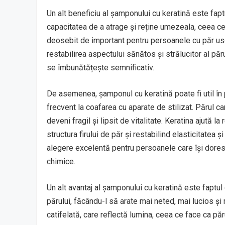
Un alt beneficiu al șamponului cu keratină este faptu
capacitatea de a atrage și reține umezeala, ceea ce 
deosebit de important pentru persoanele cu păr usc
restabilirea aspectului sănătos și strălucitor al păr
se îmbunătățește semnificativ.
De asemenea, șamponul cu keratină poate fi util în 
frecvent la coafarea cu aparate de stilizat. Părul c
deveni fragil și lipsit de vitalitate. Keratina ajută
structura firului de păr și restabilind elasticitatea 
alegere excelentă pentru persoanele care își doresc
chimice.
Un alt avantaj al șamponului cu keratină este faptul
părului, făcându-l să arate mai neted, mai lucios și 
catifelată, care reflectă lumina, ceea ce face ca pă