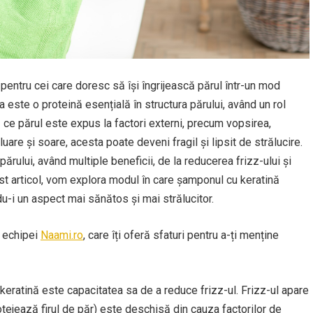
entru cei care doresc să își îngrijească părul într-un mod
na este o proteină esențială în structura părului, având un rol
 ce părul este expus la factori externi, precum vopsirea,
are și soare, acesta poate deveni fragil și lipsit de strălucire.
părului, având multiple beneficii, de la reducerea frizz-ului și
cest articol, vom explora modul în care șamponul cu keratină
du-i un aspect mai sănătos și mai strălucitor.
l echipei
Naami.ro
, care îți oferă sfaturi pentru a-ți menține
 keratină este capacitatea sa de a reduce frizz-ul. Frizz-ul apare
rotejează firul de păr) este deschisă din cauza factorilor de