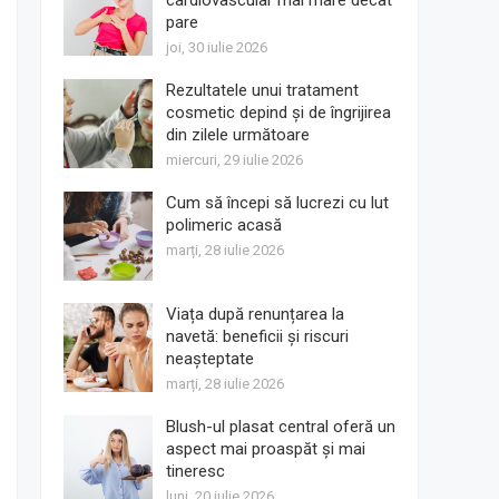
cardiovascular mai mare decât
pare
joi, 30 iulie 2026
Rezultatele unui tratament
cosmetic depind și de îngrijirea
din zilele următoare
miercuri, 29 iulie 2026
Cum să începi să lucrezi cu lut
polimeric acasă
marți, 28 iulie 2026
Viața după renunțarea la
navetă: beneficii și riscuri
neașteptate
marți, 28 iulie 2026
Blush-ul plasat central oferă un
aspect mai proaspăt și mai
tineresc
luni, 20 iulie 2026