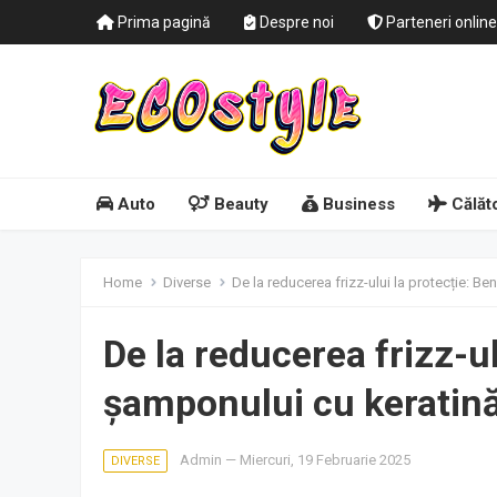
Prima pagină
Despre noi
Parteneri online
Auto
Beauty
Business
Călăto
Home
Diverse
De la reducerea frizz-ului la protecție: Be
De la reducerea frizz-ul
șamponului cu keratin
Admin
—
Miercuri, 19 Februarie 2025
DIVERSE