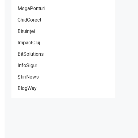
MegaPonturi
GhidCorect
Biruinței
ImpactCluj
BitSolutions
InfoSigur
ȘtiriNews
BlogWay