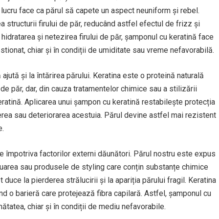
 lucru face ca părul să capete un aspect neuniform și rebel.
ea structurii firului de păr, reducând astfel efectul de frizz și
 hidratarea și netezirea firului de păr, șamponul cu keratină face
stionat, chiar și în condiții de umiditate sau vreme nefavorabilă.
jută și la întărirea părului. Keratina este o proteină naturală
 de păr, dar, din cauza tratamentelor chimice sau a stilizării
eratină. Aplicarea unui șampon cu keratină restabilește protecția
uperea sau deteriorarea acestuia. Părul devine astfel mai rezistent
e.
 împotriva factorilor externi dăunători. Părul nostru este expus
oluarea sau produsele de styling care conțin substanțe chimice
 duce la pierderea strălucirii și la apariția părului fragil. Keratina
ând o barieră care protejează fibra capilară. Astfel, șamponul cu
nătatea, chiar și în condiții de mediu nefavorabile.