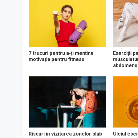
7 trucuri pentru a-ți menține
Exerciții p
motivația pentru fitness
musculaturi
abdomenul
Riscuri în vizitarea zonelor slab
Uleiul esen