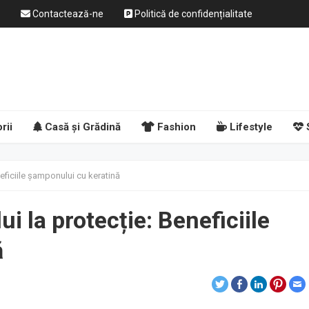
Contactează-ne
Politică de confidențialitate
rii
Casă și Grădină
Fashion
Lifestyle
neficiile șamponului cu keratină
ui la protecție: Beneficiile
ă