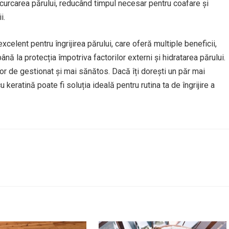
urcarea părului, reducând timpul necesar pentru coafare și
i.
celent pentru îngrijirea părului, care oferă multiple beneficii,
 până la protecția împotriva factorilor externi și hidratarea părului.
șor de gestionat și mai sănătos. Dacă îți dorești un păr mai
 keratină poate fi soluția ideală pentru rutina ta de îngrijire a