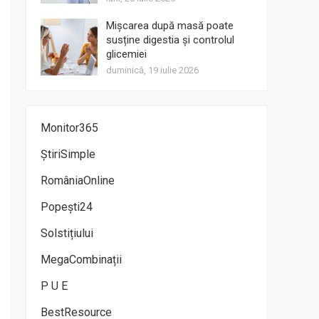
Mișcarea după masă poate
susține digestia și controlul
glicemiei
duminică, 19 iulie 2026
Monitor365
ȘtiriSimple
RomâniaOnline
Popești24
Solstițiului
MegaCombinații
P U E
BestResource