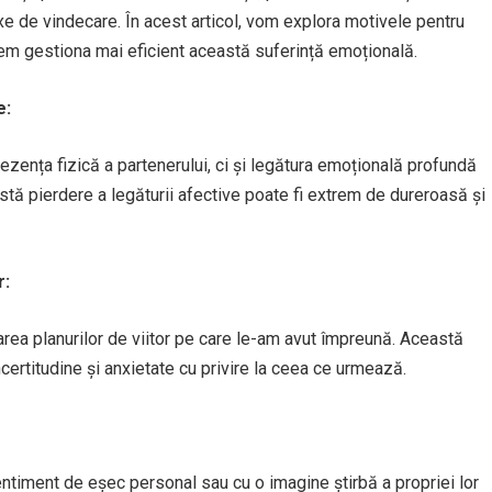
de vindecare. În acest articol, vom explora motivele pentru
tem gestiona mai eficient această suferință emoțională.
e:
ezența fizică a partenerului, ci și legătura emoțională profundă
tă pierdere a legăturii afective poate fi extrem de dureroasă și
r:
rea planurilor de viitor pe care le-am avut împreună. Această
certitudine și anxietate cu privire la ceea ce urmează.
entiment de eșec personal sau cu o imagine știrbă a propriei lor