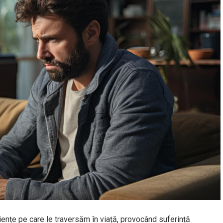
eriențe pe care le traversăm în viață, provocând suferință