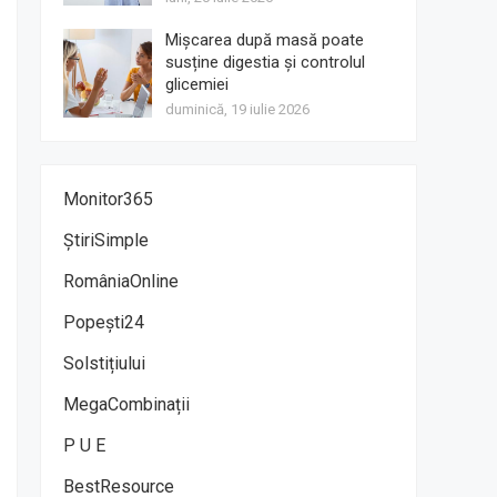
Mișcarea după masă poate
susține digestia și controlul
glicemiei
duminică, 19 iulie 2026
Monitor365
ȘtiriSimple
RomâniaOnline
Popești24
Solstițiului
MegaCombinații
P U E
BestResource