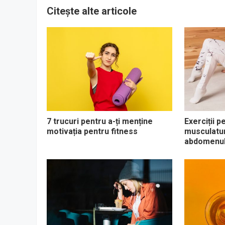
Citește alte articole
7 trucuri pentru a-ți menține
Exerciții p
motivația pentru fitness
musculaturi
abdomenul