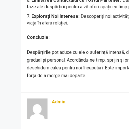
Limitarea Contactului cu Fostul Partener:
Dacă
faze ale despărțirii pentru a vă oferi spațiu și timp
Explorați Noi Interese:
Descoperiți noi activităț
viața în afara relației.
Concluzie:
Despărțirile pot aduce cu ele o suferință intensă,
gradual și personal. Acordându-ne timp, sprijin și p
deschidem calea pentru noi începuturi. Este importa
forța de a merge mai departe.
Admin