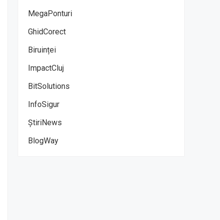
MegaPonturi
GhidCorect
Biruinței
ImpactCluj
BitSolutions
InfoSigur
ȘtiriNews
BlogWay