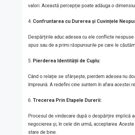
valori. Această percepție poate adăuga o dimensiun
4.
Confruntarea cu Durerea și Cuvințele Nespu
Despărțirile aduc adesea cu ele conflicte nespuse
spus sau de a primi răspunsurile pe care le căutăm 
5.
Pierderea Identității de Cuplu:
Când o relație se sfârșește, pierdem adesea nu doar
împreună. A redefini cine suntem în afara acestei re
6.
Trecerea Prin Etapele Durerii:
Procesul de vindecare după o despărțire implică ade
negocierea și, în cele din urmă, acceptarea. Aceste
stare de bine.