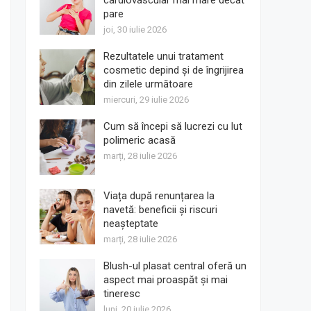
cardiovascular mai mare decât
pare
joi, 30 iulie 2026
Rezultatele unui tratament
cosmetic depind și de îngrijirea
din zilele următoare
miercuri, 29 iulie 2026
Cum să începi să lucrezi cu lut
polimeric acasă
marți, 28 iulie 2026
Viața după renunțarea la
navetă: beneficii și riscuri
neașteptate
marți, 28 iulie 2026
Blush-ul plasat central oferă un
aspect mai proaspăt și mai
tineresc
luni, 20 iulie 2026