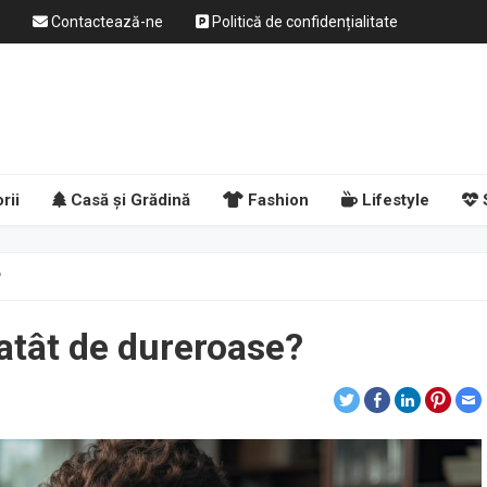
Contactează-ne
Politică de confidențialitate
rii
Casă și Grădină
Fashion
Lifestyle
?
 atât de dureroase?