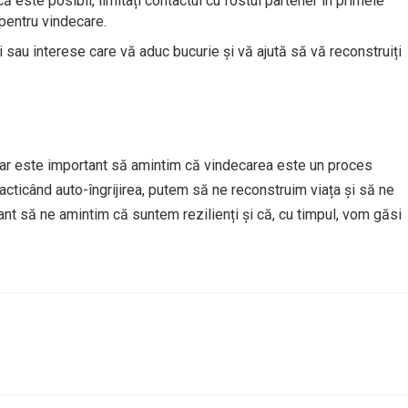
 este posibil, limitați contactul cu fostul partener în primele
 pentru vindecare.
i sau interese care vă aduc bucurie și vă ajută să vă reconstruiți
 dar este important să amintim că vindecarea este un proces
racticând auto-îngrijirea, putem să ne reconstruim viața și să ne
nt să ne amintim că suntem rezilienți și că, cu timpul, vom găsi