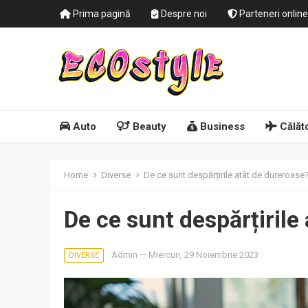
Prima pagină
Despre noi
Parteneri online
Auto
Beauty
Business
Călăto
Home
Diverse
De ce sunt despărțirile atât de dureroase
De ce sunt despărțirile
Admin
—
Miercuri, 29 Noiembrie 2023
DIVERSE