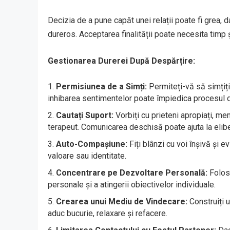
Decizia de a pune capăt unei relații poate fi grea, d
dureros. Acceptarea finalității poate necesita timp ș
Gestionarea Durerei După Despărțire:
Permisiunea de a Simți:
Permiteți-vă să simțiți
inhibarea sentimentelor poate împiedica procesul 
Cautați Suport:
Vorbiți cu prieteni apropiați, mem
terapeut. Comunicarea deschisă poate ajuta la elibe
Auto-Compașiune:
Fiți blânzi cu voi înșivă și e
valoare sau identitate.
Concentrare pe Dezvoltare Personală:
Folosi
personale și a atingerii obiectivelor individuale.
Crearea unui Mediu de Vindecare:
Construiți u
aduc bucurie, relaxare și refacere.