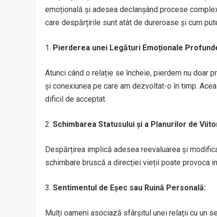
emoțională și adesea declanșând procese complexe 
care despărțirile sunt atât de dureroase și cum pu
1.
Pierderea unei Legături Emoționale Profund
Atunci când o relație se încheie, pierdem nu doar pr
și conexiunea pe care am dezvoltat-o în timp. Aceas
dificil de acceptat.
2.
Schimbarea Statusului și a Planurilor de Viito
Despărțirea implică adesea reevaluarea și modifica
schimbare bruscă a direcției vieții poate provoca in
3.
Sentimentul de Eșec sau Ruină Personală:
Mulți oameni asociază sfârșitul unei relații cu un s