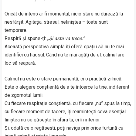
Oricât de intens ar fi momentul, nicio stare nu durează la
nesfârșit. Agitația, stresul, neliniștea – toate sunt
temporare.
Respiră și spune-ți:
„Și asta va trece.”
Această perspectivă simplă îți oferă spațiu să nu te mai
identifici cu haosul. Când nu te mai agăți de el, calmul are
loc să reapară.
Calmul nu este o stare permanentă, ci o practică zilnică.
Este o alegere conștientă de a te întoarce la tine, indiferent
de zgomotul lumii.
Cu fiecare respirație conștientă, cu fiecare „nu” spus la timp,
cu fiecare moment de tăcere, îți reamintești ceva esențial:
liniștea nu se găsește în afara ta, ci în interior.
Și, odată ce o regăsești, poți naviga prin orice furtună cu