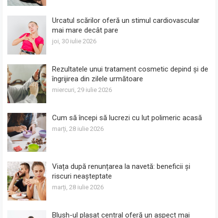
Urcatul scărilor oferă un stimul cardiovascular
mai mare decât pare
joi, 30 iulie 2026
Rezultatele unui tratament cosmetic depind și de
îngrijirea din zilele următoare
miercuri, 29 iulie 2026
Cum să începi să lucrezi cu lut polimeric acasă
marți, 28 iulie 2026
Viața după renunțarea la navetă: beneficii și
riscuri neașteptate
marți, 28 iulie 2026
Blush-ul plasat central oferă un aspect mai