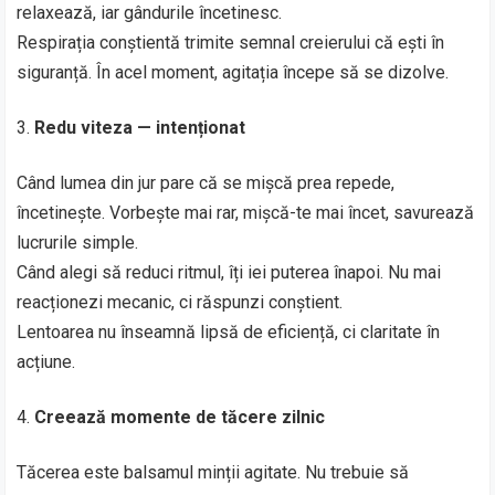
relaxează, iar gândurile încetinesc.
Respirația conștientă trimite semnal creierului că ești în
siguranță. În acel moment, agitația începe să se dizolve.
Redu viteza — intenționat
Când lumea din jur pare că se mișcă prea repede,
încetinește. Vorbește mai rar, mișcă-te mai încet, savurează
lucrurile simple.
Când alegi să reduci ritmul, îți iei puterea înapoi. Nu mai
reacționezi mecanic, ci răspunzi conștient.
Lentoarea nu înseamnă lipsă de eficiență, ci claritate în
acțiune.
Creează momente de tăcere zilnic
Tăcerea este balsamul minții agitate. Nu trebuie să