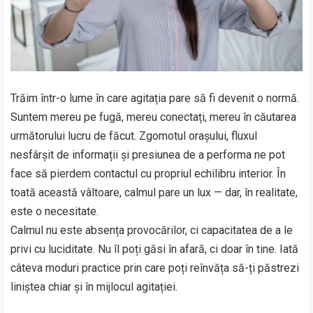
Trăim într-o lume în care agitația pare să fi devenit o normă.
Suntem mereu pe fugă, mereu conectați, mereu în căutarea
următorului lucru de făcut. Zgomotul orașului, fluxul
nesfârșit de informații și presiunea de a performa ne pot
face să pierdem contactul cu propriul echilibru interior. În
toată această vâltoare, calmul pare un lux — dar, în realitate,
este o necesitate.
Calmul nu este absența provocărilor, ci capacitatea de a le
privi cu luciditate. Nu îl poți găsi în afară, ci doar în tine. Iată
câteva moduri practice prin care poți reînvăța să-ți păstrezi
liniștea chiar și în mijlocul agitației.