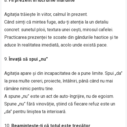
Fii prezent în lucrurile mărunte
Agitația trăiește în viitor, calmul în prezent.
Când simți că mintea fuge, adu-ți atenția la un detaliu
concret: sunetul ploii, textura unei cești, mirosul cafelei.
Practicarea prezenței te scoate din gândurile haotice și te
aduce în realitatea imediată, acolo unde există pace.
Învață să spui „nu”
Agitația apare și din incapacitatea de a pune limite. Spui „da”
la prea multe cereri, proiecte, întâlniri, până când nu mai
rămâne nimic pentru tine.
A spune „nu” este un act de auto-îngrijire, nu de egoism.
Spune „nu” fără vinovăție, știind că fiecare refuz este un
„da” pentru liniștea ta interioară.
Reamintește-ți că totul este trecător