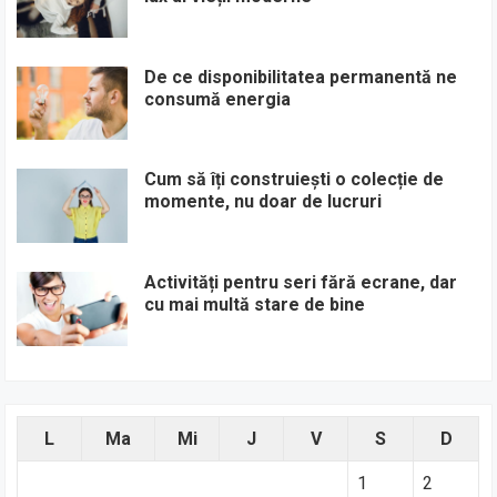
De ce disponibilitatea permanentă ne
consumă energia
Cum să îți construiești o colecție de
momente, nu doar de lucruri
Activități pentru seri fără ecrane, dar
cu mai multă stare de bine
L
Ma
Mi
J
V
S
D
1
2