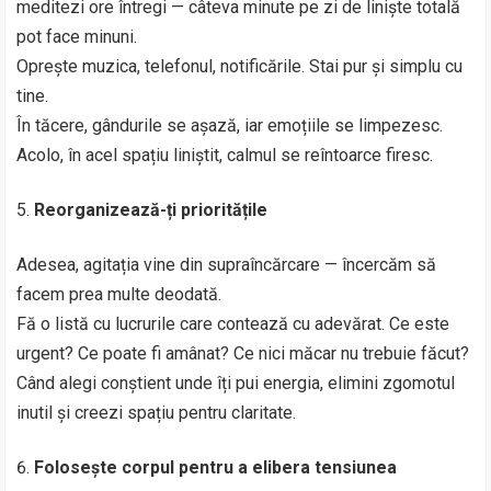
meditezi ore întregi — câteva minute pe zi de liniște totală
pot face minuni.
Oprește muzica, telefonul, notificările. Stai pur și simplu cu
tine.
În tăcere, gândurile se așază, iar emoțiile se limpezesc.
Acolo, în acel spațiu liniștit, calmul se reîntoarce firesc.
Reorganizează-ți prioritățile
Adesea, agitația vine din supraîncărcare — încercăm să
facem prea multe deodată.
Fă o listă cu lucrurile care contează cu adevărat. Ce este
urgent? Ce poate fi amânat? Ce nici măcar nu trebuie făcut?
Când alegi conștient unde îți pui energia, elimini zgomotul
inutil și creezi spațiu pentru claritate.
Folosește corpul pentru a elibera tensiunea