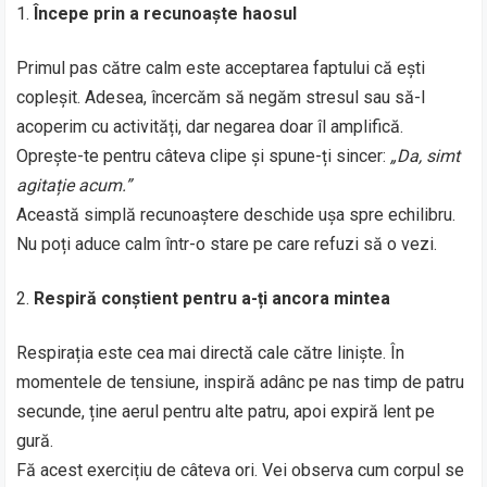
Începe prin a recunoaște haosul
Primul pas către calm este acceptarea faptului că ești
copleșit. Adesea, încercăm să negăm stresul sau să-l
acoperim cu activități, dar negarea doar îl amplifică.
Oprește-te pentru câteva clipe și spune-ți sincer:
„Da, simt
agitație acum.”
Această simplă recunoaștere deschide ușa spre echilibru.
Nu poți aduce calm într-o stare pe care refuzi să o vezi.
Respiră conștient pentru a-ți ancora mintea
Respirația este cea mai directă cale către liniște. În
momentele de tensiune, inspiră adânc pe nas timp de patru
secunde, ține aerul pentru alte patru, apoi expiră lent pe
gură.
Fă acest exercițiu de câteva ori. Vei observa cum corpul se