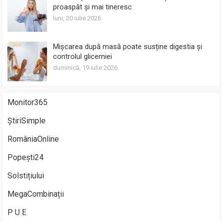
proaspăt și mai tineresc
luni, 20 iulie 2026
Mișcarea după masă poate susține digestia și
controlul glicemiei
duminică, 19 iulie 2026
Monitor365
ȘtiriSimple
RomâniaOnline
Popești24
Solstițiului
MegaCombinații
P U E