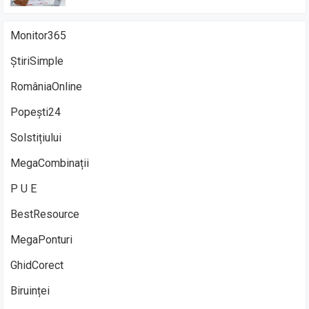
Monitor365
ȘtiriSimple
RomâniaOnline
Popești24
Solstițiului
MegaCombinații
P U E
BestResource
MegaPonturi
GhidCorect
Biruinței