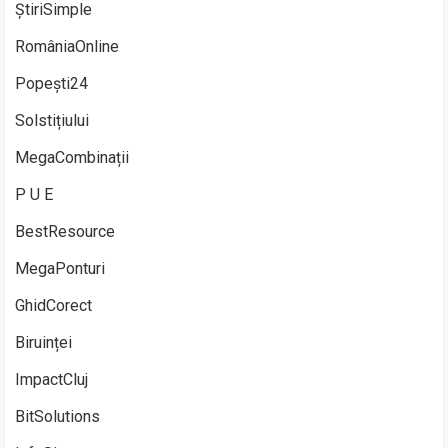
ȘtiriSimple
RomâniaOnline
Popești24
Solstițiului
MegaCombinații
P U E
BestResource
MegaPonturi
GhidCorect
Biruinței
ImpactCluj
BitSolutions