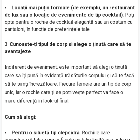
Locații mai puțin formale (de exemplu, un restaurant
de lux sau o locație de evenimente de tip cocktail)
: Poți
opta pentru o rochie de cocktail elegantă sau un costum cu
pantaloni, în funcție de preferințele tale.
Cunoaște-ți tipul de corp și alege o ținută care să te
avantajeze
Indiferent de eveniment, este important să alegi o ținută
care să îți pună în evidență trăsăturile corpului și să te facă
să te simți încrezătoare. Fiecare femeie are un tip de corp
unic, iar o rochie care ți se potrivește perfect va face o
mare diferență în look-ul final.
Cum să alegi:
Pentru o siluetă tip clepsidră
: Rochiile care
accentuează talia, cum ar fi cele cu talie înaltă sau cele cu