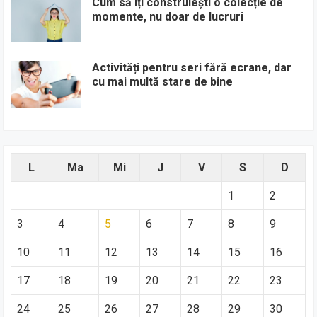
Cum să îți construiești o colecție de
momente, nu doar de lucruri
Activități pentru seri fără ecrane, dar
cu mai multă stare de bine
L
Ma
Mi
J
V
S
D
1
2
3
4
5
6
7
8
9
10
11
12
13
14
15
16
17
18
19
20
21
22
23
24
25
26
27
28
29
30