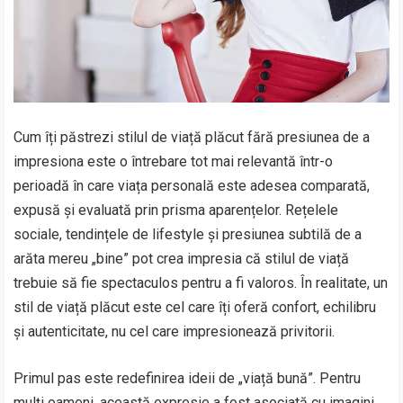
Cum îți păstrezi stilul de viață plăcut fără presiunea de a
impresiona este o întrebare tot mai relevantă într-o
perioadă în care viața personală este adesea comparată,
expusă și evaluată prin prisma aparențelor. Rețelele
sociale, tendințele de lifestyle și presiunea subtilă de a
arăta mereu „bine” pot crea impresia că stilul de viață
trebuie să fie spectaculos pentru a fi valoros. În realitate, un
stil de viață plăcut este cel care îți oferă confort, echilibru
și autenticitate, nu cel care impresionează privitorii.
Primul pas este redefinirea ideii de „viață bună”. Pentru
mulți oameni, această expresie a fost asociată cu imagini