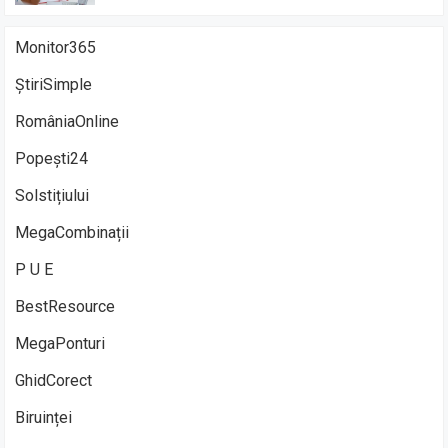
Monitor365
ȘtiriSimple
RomâniaOnline
Popești24
Solstițiului
MegaCombinații
P U E
BestResource
MegaPonturi
GhidCorect
Biruinței