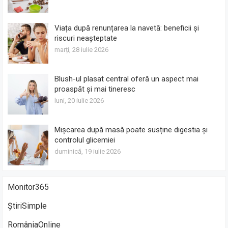
Viața după renunțarea la navetă: beneficii și
riscuri neașteptate
marți, 28 iulie 2026
Blush-ul plasat central oferă un aspect mai
proaspăt și mai tineresc
luni, 20 iulie 2026
Mișcarea după masă poate susține digestia și
controlul glicemiei
duminică, 19 iulie 2026
Monitor365
ȘtiriSimple
RomâniaOnline