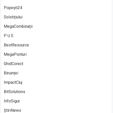
Popești24
Solstițiului
MegaCombinații
P U E
BestResource
MegaPonturi
GhidCorect
Biruinței
ImpactCluj
BitSolutions
InfoSigur
ȘtiriNews