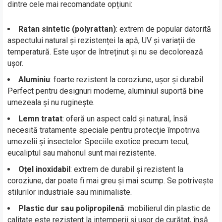
dintre cele mai recomandate opțiuni:
Ratan sintetic (polyrattan)
: extrem de popular datorită
aspectului natural și rezistenței la apă, UV și variații de
temperatură. Este ușor de întreținut și nu se decolorează
ușor.
Aluminiu
: foarte rezistent la coroziune, ușor și durabil.
Perfect pentru designuri moderne, aluminiul suportă bine
umezeala și nu ruginește.
Lemn tratat
: oferă un aspect cald și natural, însă
necesită tratamente speciale pentru protecție împotriva
umezelii și insectelor. Speciile exotice precum tecul,
eucaliptul sau mahonul sunt mai rezistente.
Oțel inoxidabil
: extrem de durabil și rezistent la
coroziune, dar poate fi mai greu și mai scump. Se potrivește
stilurilor industriale sau minimaliste.
Plastic dur sau polipropilenă
: mobilierul din plastic de
calitate este rezistent la intemperii și ușor de curățat, însă