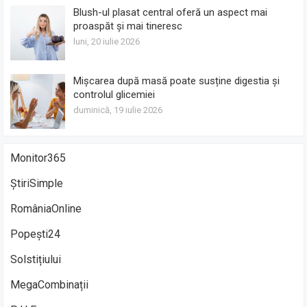
Blush-ul plasat central oferă un aspect mai
proaspăt și mai tineresc
luni, 20 iulie 2026
Mișcarea după masă poate susține digestia și
controlul glicemiei
duminică, 19 iulie 2026
Monitor365
ȘtiriSimple
RomâniaOnline
Popești24
Solstițiului
MegaCombinații