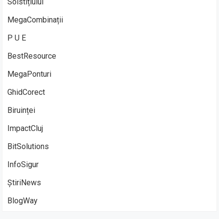
Solstițiului
MegaCombinații
P U E
BestResource
MegaPonturi
GhidCorect
Biruinței
ImpactCluj
BitSolutions
InfoSigur
ȘtiriNews
BlogWay