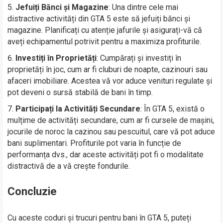
Jefuiți Bănci și Magazine
: Una dintre cele mai
distractive activități din GTA 5 este să jefuiți bănci și
magazine. Planificați cu atenție jafurile și asigurați-vă că
aveți echipamentul potrivit pentru a maximiza profiturile.
Investiți în Proprietăți
: Cumpărați și investiți în
proprietăți în joc, cum ar fi cluburi de noapte, cazinouri sau
afaceri imobiliare. Acestea vă vor aduce venituri regulate și
pot deveni o sursă stabilă de bani în timp.
Participați la Activități Secundare
: În GTA 5, există o
mulțime de activități secundare, cum ar fi cursele de mașini,
jocurile de noroc la cazinou sau pescuitul, care vă pot aduce
bani suplimentari. Profiturile pot varia în funcție de
performanța dvs., dar aceste activități pot fi o modalitate
distractivă de a vă crește fondurile.
Concluzie
Cu aceste coduri și trucuri pentru bani în GTA 5, puteți