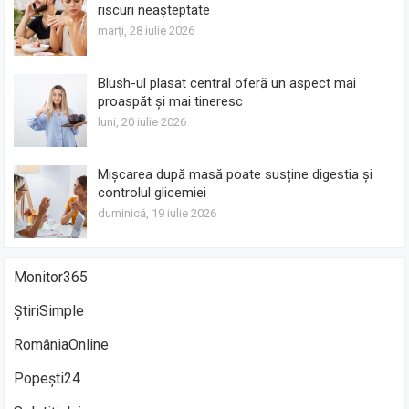
riscuri neașteptate
marți, 28 iulie 2026
Blush-ul plasat central oferă un aspect mai
proaspăt și mai tineresc
luni, 20 iulie 2026
Mișcarea după masă poate susține digestia și
controlul glicemiei
duminică, 19 iulie 2026
Monitor365
ȘtiriSimple
RomâniaOnline
Popești24