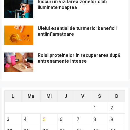
Riscuri în vizitarea zonelor slab
iluminate noaptea
Uleiul esențial de turmeric: beneficii
antiinflamatoare
Rolul proteinelor în recuperarea după
antrenamente intense
L
Ma
Mi
J
V
S
D
1
2
3
4
5
6
7
8
9