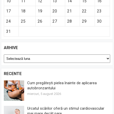
10
11
12
13
14
15
16
17
18
19
20
21
22
23
24
25
26
27
28
29
30
31
ARHIVE
Arhive
RECENTE
Cum pregătești pielea înainte de aplicarea
autobronzantului
miercuri, 5 august 2026
Urcatul scărilor oferă un stimul cardiovascular
mai mare decât pare