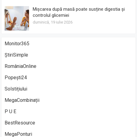
Mișcarea după masă poate susține digestia și
controlul glicemiei
duminică, 19 iulie 2026
Monitor365
ȘtiriSimple
RomâniaOnline
Popești24
Solstițiului
MegaCombinații
P U E
BestResource
MegaPonturi